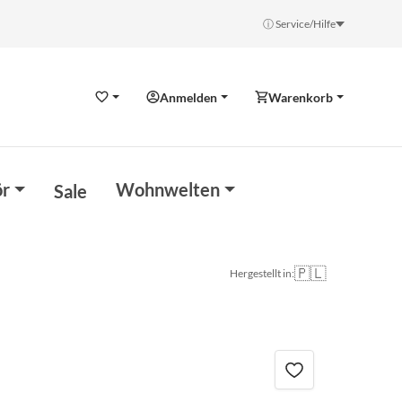
ⓘ Service/Hilfe
Anmelden
Warenkorb
Wunschzettel
r
Wohnwelten
Sale
🇵🇱
Hergestellt in: