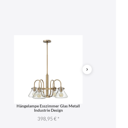
SONDERANGEB
Hängelampe Esszimmer Glas Metall
Hängeleuchte i
Industrie Design
Indust
398,95 €
*
222