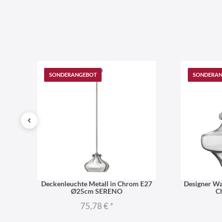
SONDERANGEBOT
SONDERA
isch
Deckenleuchte Metall in Chrom E27
Designer Wa
Ø25cm SERENO
C
75,78 €
*