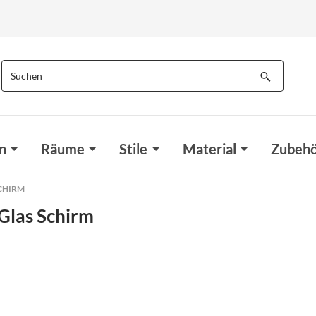
n
Räume
Stile
Material
Zubehö
CHIRM
Glas Schirm