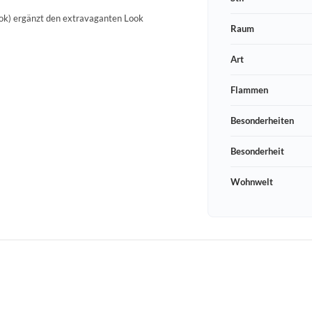
ook) ergänzt den extravaganten Look
Raum
Art
Flammen
Besonderheiten
Besonderheit
Wohnwelt
Schneeberger Str. 3
PLZ, Ort
09125 Sachsen Chemnitz