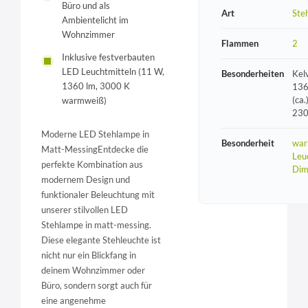
Büro und als
Art
Ste
Ambientelicht im
Wohnzimmer
Flammen
2
Inklusive festverbauten
LED Leuchtmitteln (11 W,
Besonderheiten
Kel
1360 lm, 3000 K
136
(ca.
warmweiß)
230
Moderne LED Stehlampe in
Besonderheit
war
Matt-MessingEntdecke die
Leu
perfekte Kombination aus
Dim
modernem Design und
funktionaler Beleuchtung mit
unserer stilvollen LED
Stehlampe in matt-messing.
Diese elegante Stehleuchte ist
nicht nur ein Blickfang in
deinem Wohnzimmer oder
Büro, sondern sorgt auch für
eine angenehme