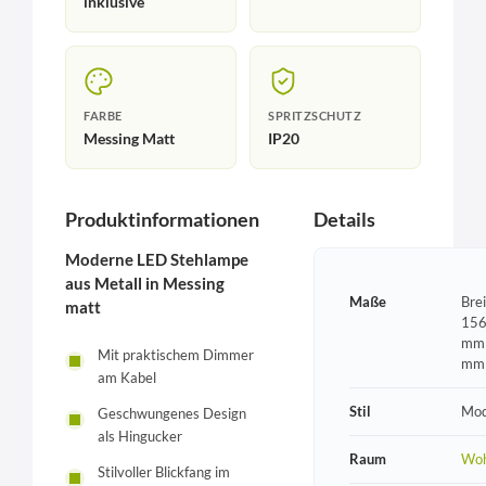
inklusive
FARBE
SPRITZSCHUTZ
Messing Matt
IP20
Produktinformationen
Details
Moderne LED Stehlampe
aus Metall in Messing
Maße
Bre
matt
156
mm 
Mit praktischem Dimmer
mm
am Kabel
Stil
Mod
Geschwungenes Design
als Hingucker
Raum
Wo
Stilvoller Blickfang im