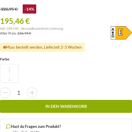
226,95 €
-14%
195,46 €
inkl. 19% USt. ,
Versandkostenfreie Lieferung
A
ENER
E
Alter Preis:
226,95 €
(SKAL
G
Muss bestellt werden, Lieferzeit 2-3 Wochen
Farbe
IN DEN WARENKORB
Hast du Fragen zum Produkt?
Mo. – Fr. 9 – 16 Uhr