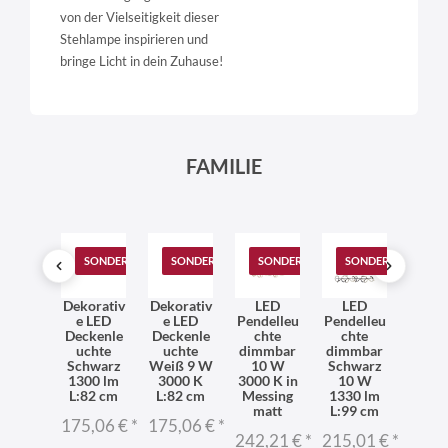
von der Vielseitigkeit dieser
Stehlampe inspirieren und
bringe Licht in dein Zuhause!
FAMILIE
T
SONDERANGEBOT
SONDERANGEBOT
SONDERANGEBOT
SONDERANGEBOT
SO
mmbar
Dekorativ
Dekorativ
LED
LED
LE
 LED
e LED
e LED
Pendelleu
Pendelleu
Pende
hleuch
Deckenle
Deckenle
chte
chte
ch
Metall
uchte
uchte
dimmbar
dimmbar
dimm
6 cm
Schwarz
Weiß 9 W
10 W
Schwarz
Weiß
0 K in
1300 lm
3000 K
3000 K in
10 W
W 1
ilber
L:82 cm
L:82 cm
Messing
1330 lm
lm L
matt
L:99 cm
c
4,66 €
*
175,06 €
*
175,06 €
*
242,21 €
*
215,01 €
*
215,