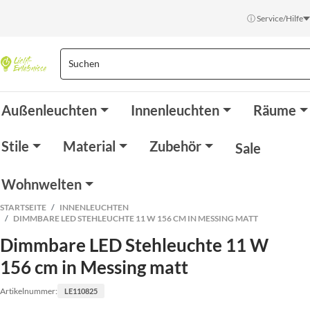
ⓘ Service/Hilfe
Außenleuchten
Innenleuchten
Räume
Stile
Material
Zubehör
Sale
Wohnwelten
STARTSEITE
INNENLEUCHTEN
DIMMBARE LED STEHLEUCHTE 11 W 156 CM IN MESSING MATT
Dimmbare LED Stehleuchte 11 W
156 cm in Messing matt
Artikelnummer:
LE110825