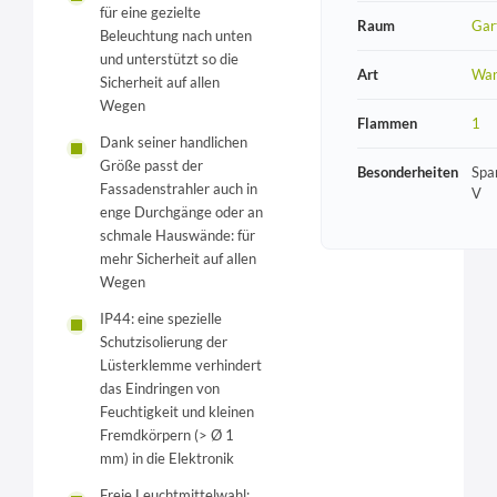
für eine gezielte
Raum
Gar
Beleuchtung nach unten
und unterstützt so die
Art
Wan
Sicherheit auf allen
Wegen
Flammen
1
Dank seiner handlichen
Größe passt der
Besonderheiten
Spa
Fassadenstrahler auch in
V
enge Durchgänge oder an
schmale Hauswände: für
mehr Sicherheit auf allen
Wegen
IP44: eine spezielle
Schutzisolierung der
Lüsterklemme verhindert
das Eindringen von
Feuchtigkeit und kleinen
Fremdkörpern (> Ø 1
mm) in die Elektronik
Freie Leuchtmittelwahl: