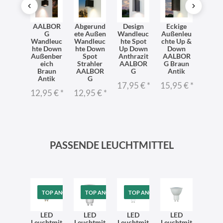
ndlam
AALBOR
Abgerund
Design
Eckige
Gra
pe
G
ete Außen
Wandleuc
Außenleu
Wand
LBOR
Wandleuc
Wandleuc
hte Spot
chte Up &
hte 
außen
hte Down
hte Down
Up Down
Down
auße
own
Außenber
Spot
Anthrazit
AALBOR
& D
rahler
eich
Strahler
AALBOR
G Braun
Sp
raun
Braun
AALBOR
G
Antik
AAL
ntik
Antik
G
G
17,95 €
*
15,95 €
*
95 €
*
12,95 €
*
12,95 €
*
13,9
PASSENDE LEUCHTMITTEL
TOP ANGEBOT
TOP ANGEBOT
TOP ANGEBOT
LED
LED
LED
LED
Leuchtmit
Leuchtmit
Leuchtmit
Leuchtmit