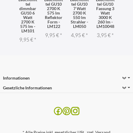
tel
tel GU10
tel GU10
tel GU10
dimmbar
2700 K
7 Watt
Fassung 3
GU10 6
575 lm
2700 K
Watt
Watt
Reflektor
550 lm
3000 K
2700 K
Form -
Strahler -
260 lm -
575 lm -
LM122
LM050
LM10048
LM101
9,95 €
*
4,95 €
*
3,95 €
*
9,95 €
*
Informationen
Gesetzliche Informationen
*
Alle Preise inkl. gesetzlicher USt., zzgl.
Versand