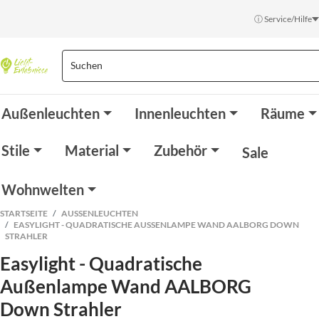
ⓘ Service/Hilfe
Außenleuchten
Innenleuchten
Räume
Stile
Material
Zubehör
Sale
Wohnwelten
STARTSEITE
AUSSENLEUCHTEN
EASYLIGHT - QUADRATISCHE AUSSENLAMPE WAND AALBORG DOWN S
TRAHLER
Easylight - Quadratische
Außenlampe Wand AALBORG
Down Strahler