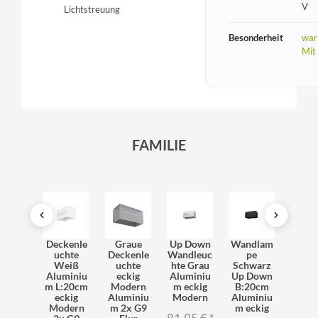
V
Lichtstreuung
Besonderheit
war
Mit
FAMILIE
eiße
Deckenle
Graue
Up Down
Wandlam
Wei
dleuc
uchte
Deckenle
Wandleuc
pe
Wand
hte
Weiß
uchte
hte Grau
Schwarz
ht
miniu
Aluminiu
eckig
Aluminiu
Up Down
Alum
eckig
m L:20cm
Modern
m eckig
B:20cm
m ec
20cm
eckig
Aluminiu
Modern
Aluminiu
B:2
x G9
Modern
m 2x G9
m eckig
2x 