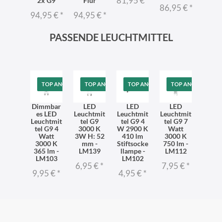
81,95 €
*
ylisch
2x G9
Flur
styli
86,95 €
*
95 €
*
94,95 €
*
94,95 €
*
86,9
PASSENDE LEUCHTMITTEL
TOP ANGEBOT
TOP ANGEBOT
TOP ANGEBOT
TOP ANGEBOT
Dimmbar
LED
LED
LED
es LED
Leuchtmit
Leuchtmit
Leuchtmit
Leuchtmit
tel G9
tel G9 4
tel G9 7
tel G9 4
3000 K
W 2900 K
Watt
Watt
3W H: 52
410 lm
3000 K
3000 K
mm -
Stiftsocke
750 lm -
365 lm -
LM139
llampe -
LM112
LM103
LM102
6,95 €
*
7,95 €
*
9,95 €
*
4,95 €
*