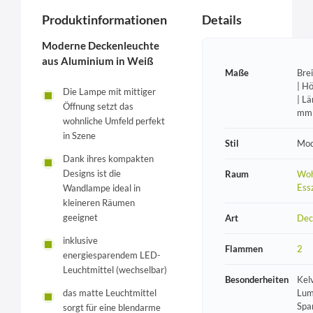
Produktinformationen
Details
Moderne Deckenleuchte
aus Aluminium in Weiß
Maße
Bre
| H
Die Lampe mit mittiger
| L
Öffnung setzt das
mm
wohnliche Umfeld perfekt
in Szene
Stil
Mod
Dank ihres kompakten
Designs ist die
Raum
Woh
Ess
Wandlampe ideal in
kleineren Räumen
geeignet
Art
Dec
inklusive
Flammen
2
energiesparendem LED-
Leuchtmittel (wechselbar)
Besonderheiten
Kel
Lum
das matte Leuchtmittel
Spa
sorgt für eine blendarme