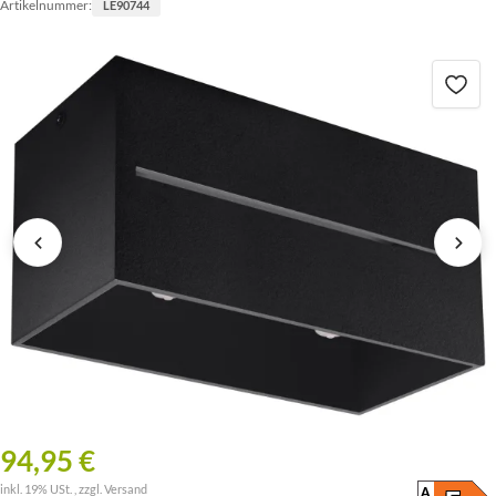
Artikelnummer:
LE90744
94,95 €
inkl. 19% USt. , zzgl.
Versand
A