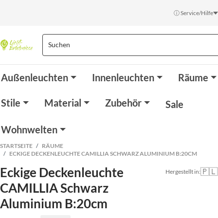
ⓘ Service/Hilfe
Außenleuchten
Innenleuchten
Räume
Stile
Material
Zubehör
Sale
Wohnwelten
STARTSEITE
RÄUME
ECKIGE DECKENLEUCHTE CAMILLIA SCHWARZ ALUMINIUM B:20CM
Eckige Deckenleuchte
🇵🇱
Hergestellt in:
CAMILLIA Schwarz
Aluminium B:20cm