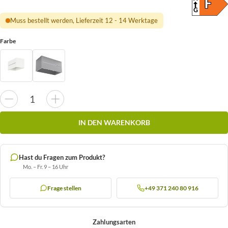
ENER
F
(SKAL
G
Muss bestellt werden, Lieferzeit 12 - 14 Werktage
Farbe
IN DEN WARENKORB
Hast du Fragen zum Produkt?
Mo. – Fr. 9 – 16 Uhr
Frage stellen
+49 371 240 80 916
Zahlungsarten