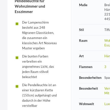
Pendelleuchte für
Maße
Bre
Wohnzimmer und
Hän
Esszimmer
221
44
Der Lampenschirm
besteht aus 248
Stil
Tiff
filigranen Glasstücken,
die zusammen ein
Raum
Woh
klassisches Art Nouveau
Ess
Muster ergeben
Art
Hän
Die bunten Farben
verbreiten ein
angenehmes Licht, das
Flammen
3
jeden Raum stilvoll
beleuchtet
Besonderheiten
Spa
Die Pendelleuchte ist an
Besonderheit
Vers
einer kürzbaren Kette
Mit
(150cm) aufgehängt und
dadurch in der Höhe
Wohnwelt
Lux
verstellbar