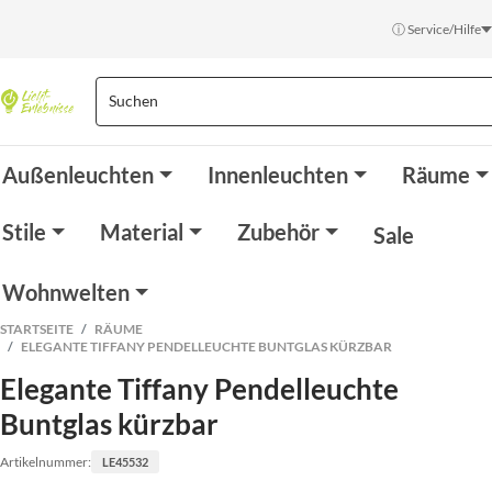
ⓘ Service/Hilfe
Außenleuchten
Innenleuchten
Räume
Stile
Material
Zubehör
Sale
Wohnwelten
STARTSEITE
RÄUME
ELEGANTE TIFFANY PENDELLEUCHTE BUNTGLAS KÜRZBAR
Elegante Tiffany Pendelleuchte
Buntglas kürzbar
Artikelnummer:
LE45532