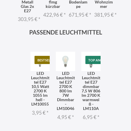
 Flur
Metall
flmg
Bodenlam
Wohnzim
Billar
Glas 2x
kürzbar
pe
mer
p
2,95 €
*
E27
422,96 €
*
671,95 €
*
381,95 €
*
1.54
303,95 €
*
PASSENDE LEUCHTMITTEL
BESTSELLER
TOP ANGEBOT
LED
LED
LED
Leuchtmit
Leuchtmit
Leuchtmit
tel E27
tel E27
tel E27
10,5 Watt
2700 K
dimmbar
2700 K
800 lm
7,5 W 806
1055 lm
7W
lm 2700 K
hell -
Dimmbar
warmwei
LM10055
-
ß -
LM10046
LM110A
3,95 €
*
4,95 €
*
6,95 €
*