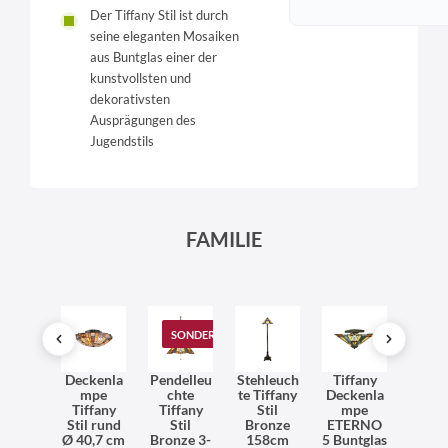
Der Tiffany Stil ist durch
seine eleganten Mosaiken
aus Buntglas einer der
kunstvollsten und
dekorativsten
Ausprägungen des
Jugendstils
FAMILIE
SONDERANGEBOT
ffany
Deckenla
Pendelleu
Stehleuch
Tiffany
Tiff
ndlam
mpe
chte
te Tiffany
Deckenla
Pende
Bronze
Tiffany
Tiffany
Stil
mpe
ch
tglas
Stil rund
Stil
Bronze
ETERNO
Bunt
hnzim
Ø 40,7 cm
Bronze 3-
158cm
5 Buntglas
L12