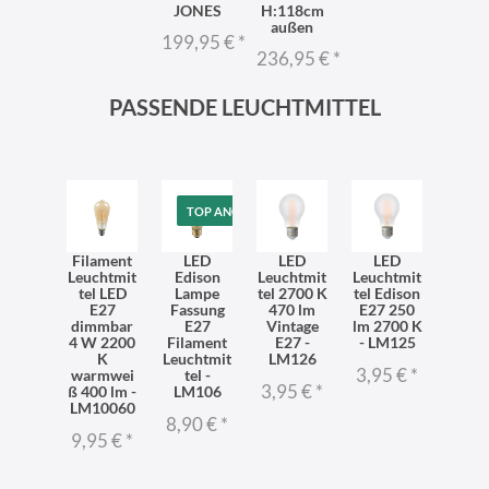
JONES
H:118cm
außen
199,95 €
*
236,95 €
*
PASSENDE LEUCHTMITTEL
TOP ANGEBOT
Filament
LED
LED
LED
Leuchtmit
Edison
Leuchtmit
Leuchtmit
tel LED
Lampe
tel 2700 K
tel Edison
E27
Fassung
470 lm
E27 250
dimmbar
E27
Vintage
lm 2700 K
4 W 2200
Filament
E27 -
- LM125
K
Leuchtmit
LM126
3,95 €
*
warmwei
tel -
3,95 €
*
ß 400 lm -
LM106
LM10060
8,90 €
*
9,95 €
*