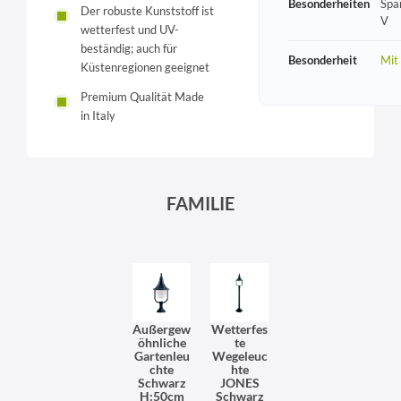
Besonderheiten
Spa
Der robuste Kunststoff ist
V
wetterfest und UV-
beständig; auch für
Besonderheit
Mit
Küstenregionen geeignet
Premium Qualität Made
in Italy
FAMILIE
Außergew
Wetterfes
öhnliche
te
Gartenleu
Wegeleuc
chte
hte
Schwarz
JONES
H:50cm
Schwarz