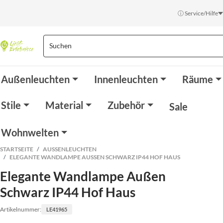
ⓘ Service/Hilfe
Außenleuchten
Innenleuchten
Räume
Stile
Material
Zubehör
Sale
Wohnwelten
STARTSEITE
AUSSENLEUCHTEN
ELEGANTE WANDLAMPE AUSSEN SCHWARZ IP44 HOF HAUS
Elegante Wandlampe Außen
Schwarz IP44 Hof Haus
Artikelnummer:
LE41965