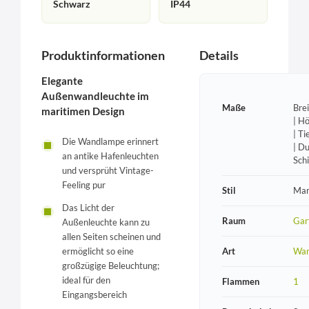
Schwarz
IP44
Produktinformationen
Details
Elegante
Außenwandleuchte im
Maße
Bre
maritimen Design
| H
| T
Die Wandlampe erinnert
| D
an antike Hafenleuchten
Sch
und versprüht Vintage-
Feeling pur
Stil
Mar
Das Licht der
Raum
Gar
Außenleuchte kann zu
allen Seiten scheinen und
Art
Wan
ermöglicht so eine
großzügige Beleuchtung;
ideal für den
Flammen
1
Eingangsbereich