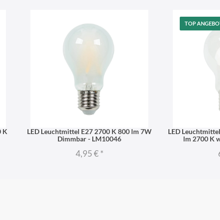
TOP ANGEBO
0 K
LED Leuchtmittel E27 2700 K 800 lm 7W
LED Leuchtmitte
Dimmbar - LM10046
lm 2700 K 
4,95 €
*