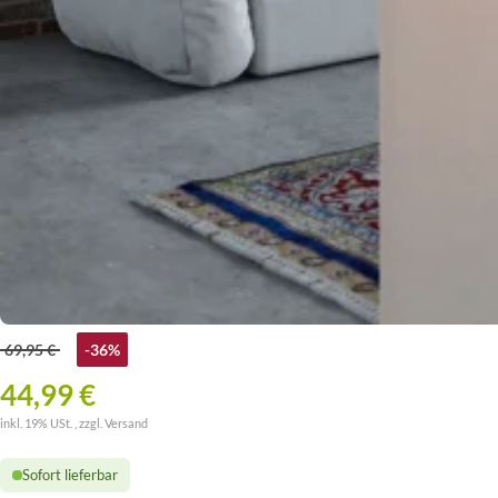
69,95 €
-36%
44,99 €
inkl. 19% USt. , zzgl.
Versand
Sofort lieferbar