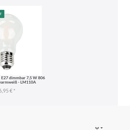
T
l E27 dimmbar 7,5 W 806
warmweiß - LM110A
6,95 €
*