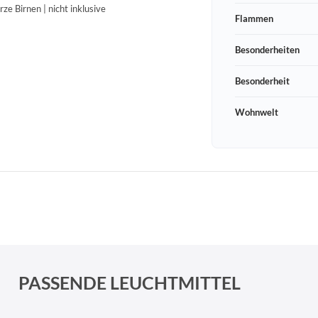
e Birnen | nicht inklusive
Flammen
Besonderheiten
Besonderheit
Wohnwelt
Schneeberger Str. 3
PLZ, Ort
09125 Sachsen Chemnitz
PASSENDE LEUCHTMITTEL