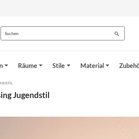
n
Räume
Stile
Material
Zubehö
NDSTIL
ng Jugendstil