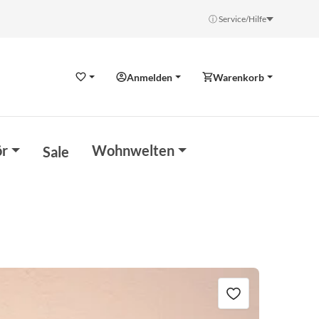
ⓘ Service/Hilfe
Anmelden
Warenkorb
Wunschzettel
r
Wohnwelten
Sale