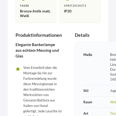
FARBE
SPRITZSCHUTZ
Bronze Antik matt,
IP20
Weiß
Produktinformationen
Details
Elegante Bankerlampe
aus echtem Messing und
Maße
Bre
Glas
Höh
Län
Vom Einzelteil über die
Dur
Montage bis hin zur
Soc
Farbveredelung wurde
16
diese Messinglampe in
den traditionsreichen
Stil
Jug
Werkstätten von
Giovanni Battista aus
Raum
Wo
Italien von Hand
gefertigt. Jede Leuchte ist
Art
Tis