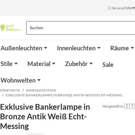
ⓘ Service/Hilfe
Außenleuchten
Innenleuchten
Räume
Stile
Material
Zubehör
Sale
Wohnwelten
STARTSEITE
INNENLEUCHTEN
EXKLUSIVE BANKERLAMPE IN BRONZE ANTIK WEISS ECHT-MESSING
Exklusive Bankerlampe in
🇮🇹
Hergestellt in:
Bronze Antik Weiß Echt-
Messing