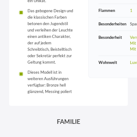
ein Unikat.
Flammen
1
Das gebogene Design und
die klassischen Farben
betonen den Jugendstil
Besonderheiten
Spa
und verleihen der Leuchte
einen antiken Charakter,
Besonderheit
Vers
der auf jedem
Mit
Mit
Schreibtisch, Beistelltisch
oder Sekretär perfekt zur
Geltung kommt.
Wohnwelt
Lux
Dieses Modell ist in
weiteren Ausführungen
verfügbar: Bronze hell
glänzend, Messing poliert
FAMILIE