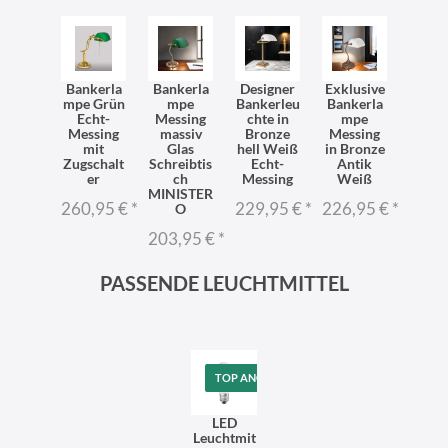
Bankerla
Bankerla
Designer
Exklusive
mpe Grün
mpe
Bankerleu
Bankerla
Echt-
Messing
chte in
mpe
Messing
massiv
Bronze
Messing
mit
Glas
hell Weiß
in Bronze
Zugschalt
Schreibtis
Echt-
Antik
er
ch
Messing
Weiß
MINISTER
260,95 €
*
229,95 €
*
226,95 €
*
O
203,95 €
*
PASSENDE LEUCHTMITTEL
TOP ANGEBOT
LED
Leuchtmit