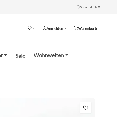
ⓘ Service/Hilfe
Anmelden
Warenkorb
Wunschzettel
r
Wohnwelten
Sale