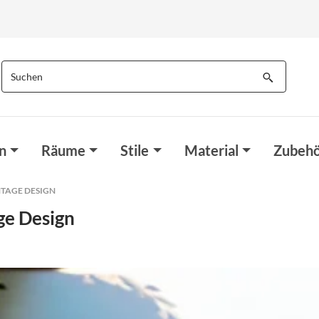
n
Räume
Stile
Material
Zubehö
TAGE DESIGN
ge Design