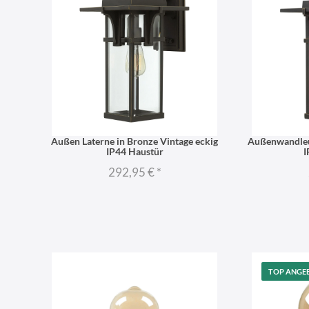
Außen Laterne in Bronze Vintage eckig
Außenwandleu
IP44 Haustür
I
292,95 €
*
TOP ANGE