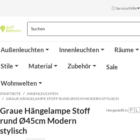
ⓘ Service/Hilfe
Außenleuchten
Innenleuchten
Räume
Stile
Material
Zubehör
Sale
Wohnwelten
STARTSEITE
INNENLEUCHTEN
GRAUE HÄNGELAMPE STOFF RUND Ø45CM MODERN STYLISCH
Graue Hängelampe Stoff
🇵🇱
Hergestellt in:
rund Ø45cm Modern
stylisch