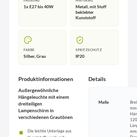
FASSUNG
MATERIAL
1x E27 bis 40W
Metall, mit Stoff
beklebter
Kunststoff
FARBE
SPRITZSCHUTZ
Silber, Grau
IP20
Produktinformationen
Details
Außergewöhnliche
Hängeleuchte mit einem
Maße
Bre
dreiteiligen
mm 
Lampenschirm in
Hän
verschiedenen Grautönen
120
Län
Die leichte Unterlage aus
mm 