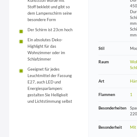
Dur
Kunststoff wurde mit
450
Stoff beklebt und gibt so
Dur
dem Lampenschirm seine
Sch
besondere Form
mm 
Sch
Der Schirm ist 23cm hoch
mm
Ein absolutes Deko-
Highlight für das
Stil
Mod
Wohnzimmer oder im
Schlafzimmer
Raum
Woh
Sch
Geeignet für jedes
Leuchtmittel der Fassung
Art
Hän
E27, auch LED und
Energiesparlampen:
Flammen
1
gestalten Sie Helligkeit
und Lichtstimmung selbst
Besonderheiten
Spa
220
Besonderheit
Mit