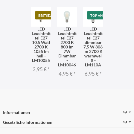
BESTSELLER
TOP ANGEBOT
LED
LED
LED
Leuchtmit
Leuchtmit
Leuchtmit
tel E27
tel E27
tel E27
10,5 Watt
2700 K
dimmbar
2700 K
800 lm
7,5 W 806
1055 lm
7W
lm 2700 K
hell -
Dimmbar
warmwei
LM10055
-
ß -
LM10046
LM110A
3,95 €
*
4,95 €
*
6,95 €
*
Informationen
Gesetzliche Informationen