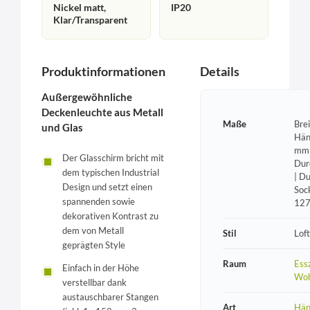
Nickel matt,
IP20
Klar/Transparent
Produktinformationen
Details
Außergewöhnliche
Deckenleuchte aus Metall
Maße
Bre
und Glas
Hän
mm 
Der Glasschirm bricht mit
Dur
dem typischen Industrial
| D
Design und setzt einen
Soc
spannenden sowie
12
dekorativen Kontrast zu
dem von Metall
Stil
Loft
geprägten Style
Raum
Ess
Einfach in der Höhe
Wo
verstellbar dank
austauschbarer Stangen
Art
Hän