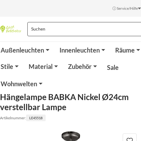
ⓘ Service/Hilfe
Außenleuchten
Innenleuchten
Räume
Stile
Material
Zubehör
Sale
Wohnwelten
Hängelampe BABKA Nickel Ø24cm
verstellbar Lampe
Artikelnummer:
LE45518