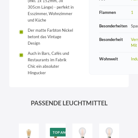
(inkl. 1x 152mm, 3x
305cm Länge) - perfekt in
Flammen
1
Esszimmer, Wohnzimmer
und Küche
Besonderheiten
Spa
Der matte Farbton Nickel
betont das Vintage
Besonderheit
Vers
Design
Mit
Auch in Bars, Cafés und
Wohnwelt
Indu
Restaurants im Fabrik
Chic ein absoluter
Hingucker
PASSENDE LEUCHTMITTEL
TOP ANGEBOT