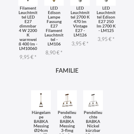
Filament
LED
LED
LED
Leuchtmit
Edison
Leuchtmit
Leuchtmit
tel LED
Lampe
tel 2700 K
tel Edison
E27
Fassung
470 lm
E27 250
dimmbar
E27
Vintage
lm 2700 K
4 W 2200
Filament
E27 -
- LM125
K
Leuchtmit
LM126
3,95 €
*
warmwei
tel -
3,95 €
*
ß 400 lm -
LM106
LM10060
8,90 €
*
9,95 €
*
FAMILIE
Hängelam
Pendelleu
Pendelleu
pe
chte
chte
BABKA
BABKA
BABKA
Messing
Messing
Nickel
Ø24cm
3-flmg
kürzbar