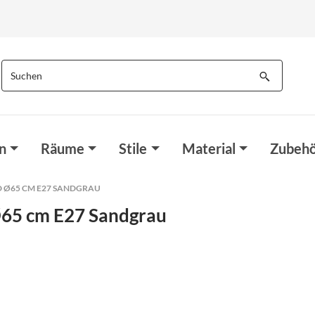
n
Räume
Stile
Material
Zubehö
 Ø65 CM E27 SANDGRAU
Ø65 cm E27 Sandgrau