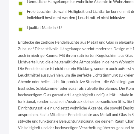
Gemütliche Hängelampe für wohnliche Akzente in Wohnzimme
Freie Leuchtmittelwahl: Helligkeit und Lichtfarbe können mit 
individuell bestimmt werden | Leuchtmittel nicht inklusive
Qualität Made in EU
Entdecke die zeitlose Pendelleuchte aus Metall und Glas in elegante
Zuhause! Diese stilvolle Hängelampe vereint modernes Design mit Fu
auch in niedrige Räume. Mit ihrem satinierten Kugelschirm aus Glas s
Lichtverteilung, die eine gemütliche Atmosphäre in deinem Wohnzi
Die Pendelleuchte ist nicht nur ein Blickfang, sondern auch äußerst v
Leuchtmittel auszuwählen, um die perfekte Lichtstimmung zu kreie
Abende oder helles Licht für produktive Stunden – die Wahl liegt ganz
Esstische, Schlafzimmer oder sogar als stilvolle Bürolampe. Die Ko
hochwertigem Glas garantiert Langlebigkeit und Qualität – Made in 
funktional, sondern auch ein Ausdruck deines persönlichen Stils. Sie
Einrichtungsstile ein und setzt wohnliche Akzente, die sowohl Desi
ansprechen. Fazit: Mit dieser Pendelleuchte aus Metall und Glas in S
stilvolle und funktionale Beleuchtungslösung, die deinem Raum Chara
Vielseitigkeit und der hochwertigen Verarbeitung überzeugen und br