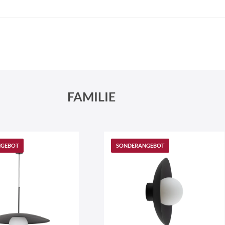
Schneeberger Str. 3
PLZ, Ort
09125 Sachsen Chemnitz
FAMILIE
NGEBOT
SONDERANGEBOT