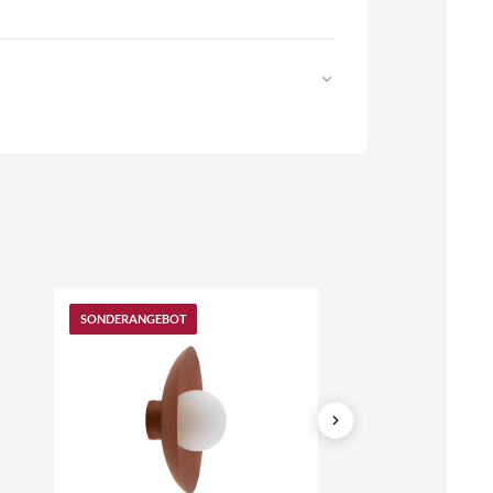
Web
https://www.licht-erlebnisse.de
SONDERANGEBOT
SONDERANGEB