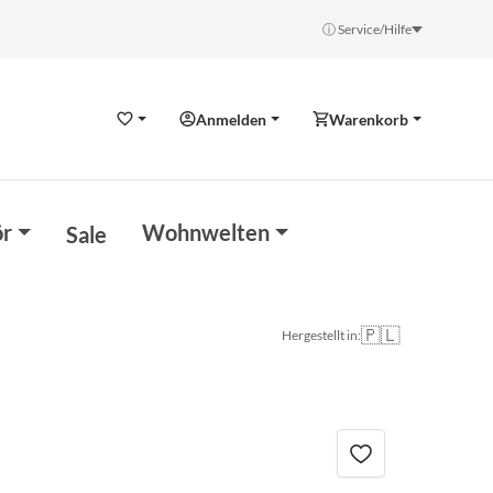
ⓘ Service/Hilfe
Anmelden
Warenkorb
Wunschzettel
r
Wohnwelten
Sale
🇵🇱
Hergestellt in: