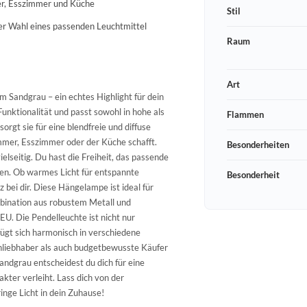
r, Esszimmer und Küche
Stil
der Wahl eines passenden Leuchtmittel
Raum
Art
m Sandgrau – ein echtes Highlight für dein
nktionalität und passt sowohl in hohe als
Flammen
orgt sie für eine blendfreie und diffuse
mmer, Esszimmer oder der Küche schafft.
Besonderheiten
ielseitig. Du hast die Freiheit, das passende
ren. Ob warmes Licht für entspannte
Besonderheit
 bei dir. Diese Hängelampe ist ideal für
mbination aus robustem Metall und
EU. Die Pendelleuchte ist nicht nur
 fügt sich harmonisch in verschiedene
gnliebhaber als auch budgetbewusste Käufer
andgrau entscheidest du dich für eine
kter verleiht. Lass dich von der
inge Licht in dein Zuhause!