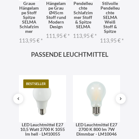
eiße
Graue
Hängelam
Pendelleu
Stilvolle
Wei
geleu
Hängelam
pe Grau
chte
Pendelleu
Häng
e Stoff
pe Stoff
Ø45cm
Schlafzim
chte
chte S
und
Spitze
Stoff rund
mer Stoff
SELMA
ru
45cm
SELMA
Modern
& Spitze
Weiß
Ø45
dern
Schlafzim
Design
SELMA
Stoff &
Mod
mer
Spitze
1,95 €
*
111,95 €
*
113,95 €
*
111,
113,95 €
*
113,95 €
*
PASSENDE LEUCHTMITTEL
BESTSELLER
TO
l E27
LED Leuchtmittel E27
LED Leuchtmittel E27
LED 
06 lm
10,5 Watt 2700 K 1055
2700 K 800 lm 7W
dimm
iß -
lm hell - LM10055
Dimmbar - LM10046
270