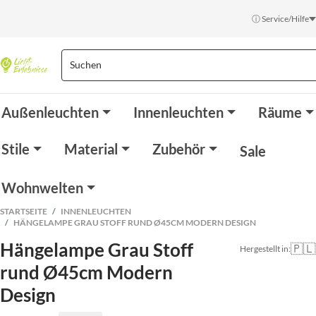
ⓘ Service/Hilfe
Außenleuchten
Innenleuchten
Räume
Stile
Material
Zubehör
Sale
Wohnwelten
STARTSEITE
INNENLEUCHTEN
HÄNGELAMPE GRAU STOFF RUND Ø45CM MODERN DESIGN
Hängelampe Grau Stoff
🇵🇱
Hergestellt in:
rund Ø45cm Modern
Design