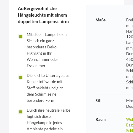
Außergewöhnliche
Hängeleuchte mit einem
Maße
Bre
doppelten Lampenschirm
mm 
Hän
Mit dieser Lampe holen
120
Sie sich ein ganz
Län
besonderes Deko-
mm 
Highlight in Ihr
Dur
450
Wohnzimmer oder
Dur
Esszimmer
Sch
Die leichte Unterlage aus
mm 
Kunststoff wurde mit
Sch
mm
Stoff beklebt und gibt
dem Schirm seine
besondere Form
Stil
Mod
Des
Durch ihre neutrale Farbe
fügt sich diese
Raum
Woh
Hängelampe in jedes
Ess
Ambiente perfekt ein
Sch