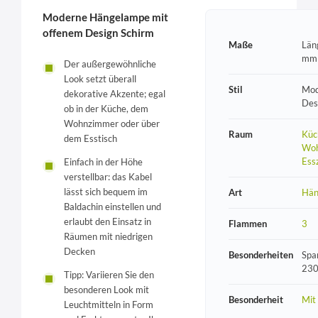
Moderne Hängelampe mit
offenem Design Schirm
Maße
Län
mm
Der außergewöhnliche
Look setzt überall
Stil
Mod
dekorative Akzente; egal
Des
ob in der Küche, dem
Wohnzimmer oder über
Raum
Küc
dem Esstisch
Woh
Ess
Einfach in der Höhe
verstellbar: das Kabel
lässt sich bequem im
Art
Hän
Baldachin einstellen und
erlaubt den Einsatz in
Flammen
3
Räumen mit niedrigen
Decken
Besonderheiten
Spa
230
Tipp: Variieren Sie den
besonderen Look mit
Besonderheit
Mit
Leuchtmitteln in Form