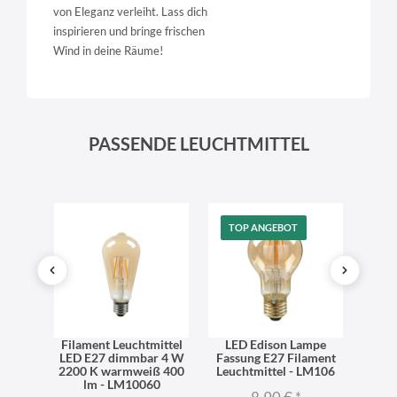
von Eleganz verleiht. Lass dich
inspirieren und bringe frischen
Wind in deine Räume!
PASSENDE LEUCHTMITTEL
TOP ANGEBOT
Edison
Filament Leuchtmittel
LED Edison Lampe
LED L
 K -
LED E27 dimmbar 4 W
Fassung E27 Filament
K 470
2200 K warmweiß 400
Leuchtmittel - LM106
lm - LM10060