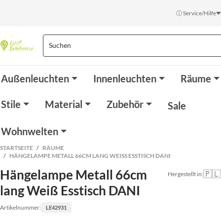
ⓘ Service/Hilfe
Außenleuchten
Innenleuchten
Räume
Stile
Material
Zubehör
Sale
Wohnwelten
STARTSEITE
RÄUME
HÄNGELAMPE METALL 66CM LANG WEISS ESSTISCH DANI
Hängelampe Metall 66cm
🇵🇱
Hergestellt in:
lang Weiß Esstisch DANI
Artikelnummer:
LE42931