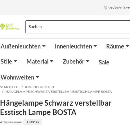
ⓘ Service/Hilfe
Außenleuchten
Innenleuchten
Räume
Stile
Material
Zubehör
Sale
Wohnwelten
STARTSEITE
INNENLEUCHTEN
HÄNGELAMPE SCHWARZ VERSTELLBAR ESSTISCH LAMPE BOSTA
Hängelampe Schwarz verstellbar
Esstisch Lampe BOSTA
Artikelnummer:
LE49147