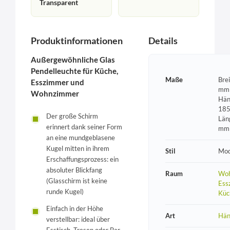
Transparent
Produktinformationen
Details
Außergewöhnliche Glas
Pendelleuchte für Küche,
Maße
Bre
Esszimmer und
mm 
Wohnzimmer
Hän
185
Der große Schirm
Län
erinnert dank seiner Form
mm
an eine mundgeblasene
Kugel mitten in ihrem
Stil
Mod
Erschaffungsprozess: ein
absoluter Blickfang
Raum
Woh
(Glasschirm ist keine
Ess
runde Kugel)
Küc
Einfach in der Höhe
Art
Hän
verstellbar: ideal über