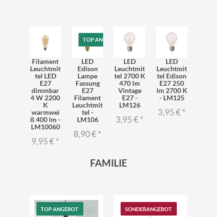
TOP ANGEBOT
Filament
LED
LED
LED
Leuchtmit
Edison
Leuchtmit
Leuchtmit
tel LED
Lampe
tel 2700 K
tel Edison
E27
Fassung
470 lm
E27 250
dimmbar
E27
Vintage
lm 2700 K
4 W 2200
Filament
E27 -
- LM125
K
Leuchtmit
LM126
3,95 €
*
warmwei
tel -
3,95 €
*
ß 400 lm -
LM106
LM10060
8,90 €
*
9,95 €
*
FAMILIE
TOP ANGEBOT
SONDERANGEBOT
SO