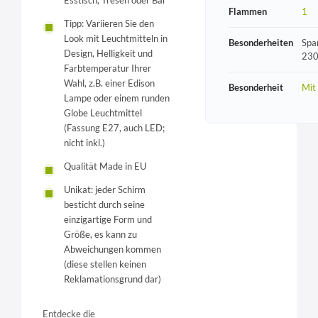
Esstisch, Tresen oder Bar
Flammen
1
Tipp: Variieren Sie den
Look mit Leuchtmitteln in
Besonderheiten
Spa
Design, Helligkeit und
230
Farbtemperatur Ihrer
Wahl, z.B. einer Edison
Besonderheit
Mit
Lampe oder einem runden
Globe Leuchtmittel
(Fassung E27, auch LED;
nicht inkl.)
Qualität Made in EU
Unikat: jeder Schirm
besticht durch seine
einzigartige Form und
Größe, es kann zu
Abweichungen kommen
(diese stellen keinen
Reklamationsgrund dar)
Entdecke die