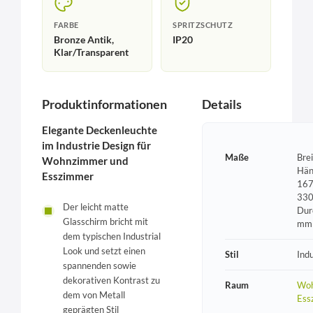
FARBE
SPRITZSCHUTZ
Bronze Antik,
IP20
Klar/Transparent
Produktinformationen
Details
Elegante Deckenleuchte
im Industrie Design für
Maße
Bre
Wohnzimmer und
Hän
Esszimmer
167
330
Der leicht matte
Dur
Glasschirm bricht mit
mm
dem typischen Industrial
Look und setzt einen
Stil
Indu
spannenden sowie
dekorativen Kontrast zu
Raum
Woh
dem von Metall
Ess
geprägten Stil