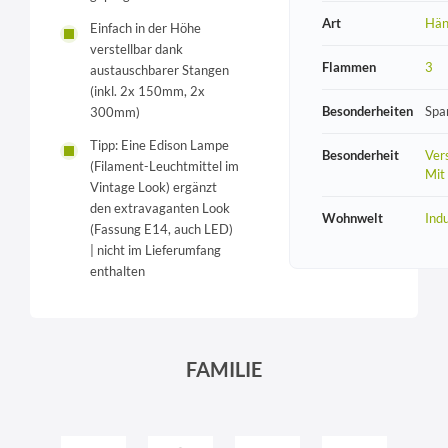
Art
Hän
Einfach in der Höhe
verstellbar dank
Flammen
3
austauschbarer Stangen
(inkl. 2x 150mm, 2x
Besonderheiten
Spa
300mm)
Tipp: Eine Edison Lampe
Besonderheit
Vers
(Filament-Leuchtmittel im
Mit
Vintage Look) ergänzt
den extravaganten Look
Wohnwelt
Indu
(Fassung E14, auch LED)
| nicht im Lieferumfang
enthalten
FAMILIE