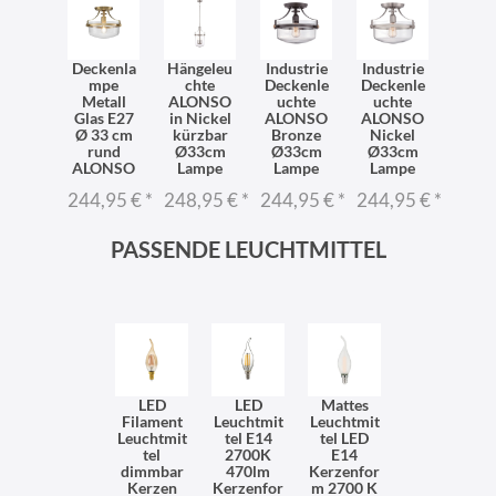
Deckenla
Hängeleu
Industrie
Industrie
mpe
chte
Deckenle
Deckenle
Metall
ALONSO
uchte
uchte
Glas E27
in Nickel
ALONSO
ALONSO
Ø 33 cm
kürzbar
Bronze
Nickel
rund
Ø33cm
Ø33cm
Ø33cm
ALONSO
Lampe
Lampe
Lampe
244,95 €
*
248,95 €
*
244,95 €
*
244,95 €
*
PASSENDE LEUCHTMITTEL
LED
LED
Mattes
Filament
Leuchtmit
Leuchtmit
Leuchtmit
tel E14
tel LED
tel
2700K
E14
dimmbar
470lm
Kerzenfor
Kerzen
Kerzenfor
m 2700 K