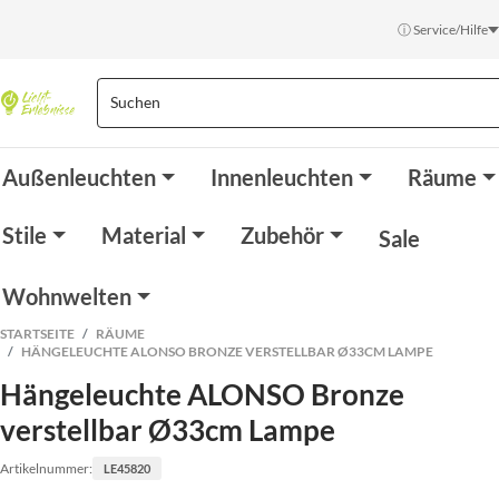
ⓘ Service/Hilfe
Außenleuchten
Innenleuchten
Räume
Stile
Material
Zubehör
Sale
Wohnwelten
STARTSEITE
RÄUME
HÄNGELEUCHTE ALONSO BRONZE VERSTELLBAR Ø33CM LAMPE
Hängeleuchte ALONSO Bronze
verstellbar Ø33cm Lampe
Artikelnummer:
LE45820