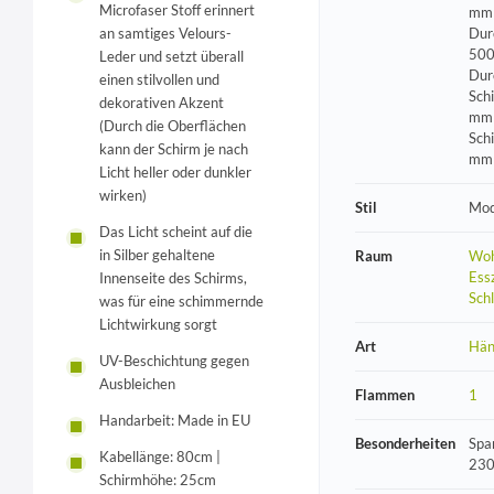
Microfaser Stoff erinnert
mm 
an samtiges Velours-
Dur
500
Leder und setzt überall
Dur
einen stilvollen und
Sch
dekorativen Akzent
mm 
(Durch die Oberflächen
Sch
kann der Schirm je nach
mm
Licht heller oder dunkler
wirken)
Stil
Mod
Das Licht scheint auf die
in Silber gehaltene
Raum
Woh
Ess
Innenseite des Schirms,
Sch
was für eine schimmernde
Lichtwirkung sorgt
Art
Hän
UV-Beschichtung gegen
Ausbleichen
Flammen
1
Handarbeit: Made in EU
Besonderheiten
Spa
Kabellänge: 80cm |
230
Schirmhöhe: 25cm