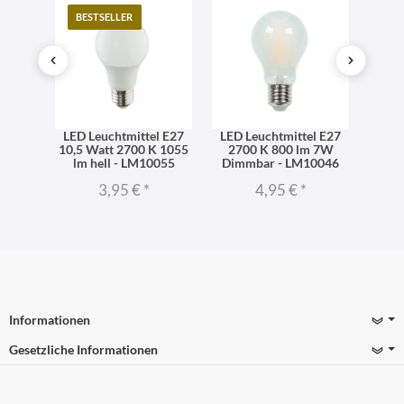
BESTSELLER
TO
l E27
LED Leuchtmittel E27
LED Leuchtmittel E27
LED 
06 lm
10,5 Watt 2700 K 1055
2700 K 800 lm 7W
dimm
iß -
lm hell - LM10055
Dimmbar - LM10046
270
3,95 €
*
4,95 €
*
Informationen
Gesetzliche Informationen