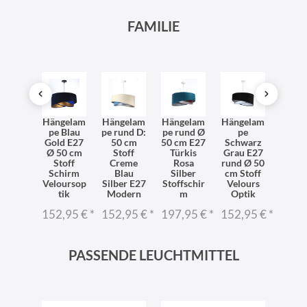
FAMILIE
delleu
Hängelam
Hängelam
Hängelam
Hängelam
Häng
e Stoff
pe Blau
pe rund D:
pe rund Ø
pe
p
lours
Gold E27
50 cm
50 cm E27
Schwarz
Schw
ptik
Ø 50 cm
Stoff
Türkis
Grau E27
We
dern
Stoff
Creme
Rosa
rund Ø 50
Gold
lammig
Schirm
Blau
Silber
cm Stoff
flam
E27
Veloursop
Silber E27
Stoffschir
Velours
E2
tik
Modern
m
Optik
Stoffs
1,95 €
*
m
152,95 €
*
152,95 €
*
197,95 €
*
152,95 €
*
231,
PASSENDE LEUCHTMITTEL