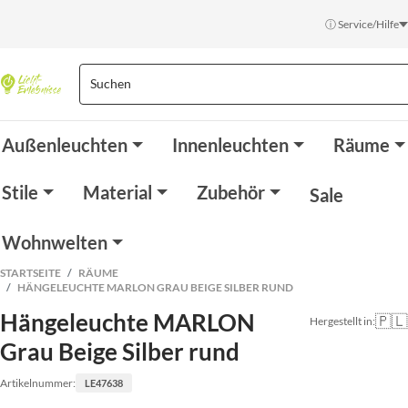
ⓘ Service/Hilfe
Außenleuchten
Innenleuchten
Räume
Stile
Material
Zubehör
Sale
Wohnwelten
STARTSEITE
RÄUME
HÄNGELEUCHTE MARLON GRAU BEIGE SILBER RUND
Hängeleuchte MARLON
🇵🇱
Hergestellt in:
Grau Beige Silber rund
Artikelnummer:
LE47638