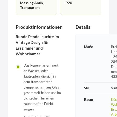
Messing Antik,
IP20
Transparent
Produktinformationen
Details
Runde Pendelleuchte im
Vintage Design für
Maße
Bre
Esszimmer und
Hän
Wohnzimmer
129
289
Das Regenglas erinnert
Dur
an Wasser- oder
mm 
Tautropfen, die sich in
43
dem transparenten
Lampenschirm aus Glas
Stil
Vin
gesammelt haben und im
Lichtschein für einen
Raum
Küc
zauberhaften Effekt
Woh
sorgen
Ess
Arb