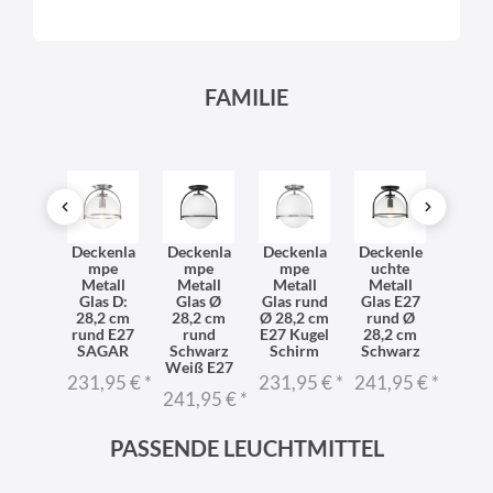
FAMILIE
dleuc
Deckenla
Deckenla
Deckenla
Deckenle
Deck
 Metall
mpe
mpe
mpe
uchte
uch
as H:
Metall
Metall
Metall
Metall
Met
,3 cm
Glas D:
Glas Ø
Glas rund
Glas E27
Glas 
ckel
28,2 cm
28,2 cm
Ø 28,2 cm
rund Ø
Ø 28,
ürstet
rund E27
rund
E27 Kugel
28,2 cm
E2
E27
SAGAR
Schwarz
Schirm
Schwarz
Vint
Weiß E27
4,95 €
*
231,95 €
*
231,95 €
*
241,95 €
*
231,
241,95 €
*
PASSENDE LEUCHTMITTEL