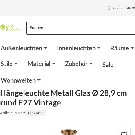
ⓘ Service/Hilfe
Außenleuchten
Innenleuchten
Räume
Stile
Material
Zubehör
Sale
Wohnwelten
Hängeleuchte Metall Glas Ø 28,9 cm
rund E27 Vintage
Artikelnummer:
LE121411