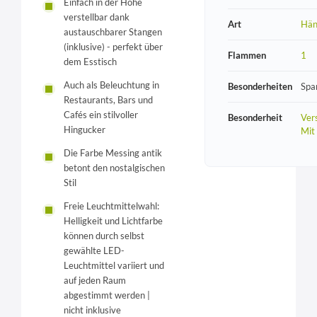
Einfach in der Höhe
verstellbar dank
Art
Hän
austauschbarer Stangen
(inklusive) - perfekt über
Flammen
1
dem Esstisch
Auch als Beleuchtung in
Besonderheiten
Spa
Restaurants, Bars und
Cafés ein stilvoller
Besonderheit
Vers
Hingucker
Mit
Die Farbe Messing antik
betont den nostalgischen
Stil
Freie Leuchtmittelwahl:
Helligkeit und Lichtfarbe
können durch selbst
gewählte LED-
Leuchtmittel variiert und
auf jeden Raum
abgestimmt werden |
nicht inklusive