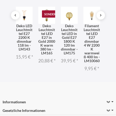
SONDERANGEBOT
TO
XXL
Deko LED
Deko
Deko
Filament
LE
chtmit
Leuchtmit
Leuchtmit
Leuchtmit
Leuchtmit
Edi
 LED L:
tel E27
tel LED
tel LED in
tel LED
Lam
cm E27
2200 K
E27 in
Gold E27
E27
Fass
0 lm
dimmbar
Gold 2000
1800 K
dimmbar
E2
00 K
118 lm -
K warm
120 lm
4 W 2200
Fila
mbar -
LM143
380 lm -
dimmbar -
K
Leuch
M167
LM165
LM175
warmwei
tel
15,95 €
*
ß 400 lm -
LM1
95 €
*
20,88 €
*
39,95 €
*
LM10060
8,90
9,95 €
*
Informationen
Gesetzliche Informationen