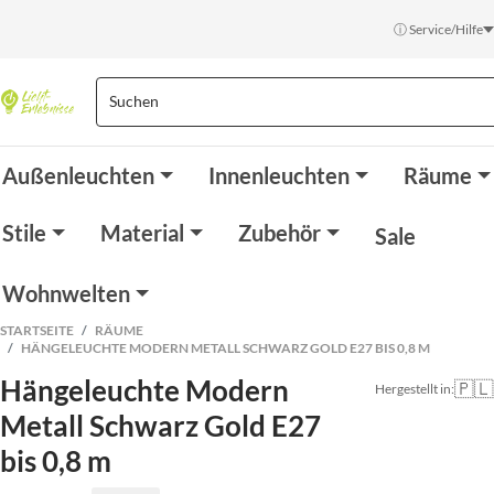
ⓘ Service/Hilfe
Außenleuchten
Innenleuchten
Räume
Stile
Material
Zubehör
Sale
Wohnwelten
STARTSEITE
RÄUME
HÄNGELEUCHTE MODERN METALL SCHWARZ GOLD E27 BIS 0,8 M
Hängeleuchte Modern
🇵🇱
Hergestellt in:
Metall Schwarz Gold E27
bis 0,8 m