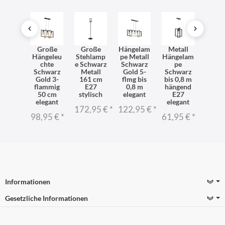
warze
Große
Große
Hängelam
Metall
Met
ndlam
Hängeleu
Stehlamp
pe Metall
Hängelam
Häng
Metall
chte
e Schwarz
Schwarz
pe
p
 H:31
Schwarz
Metall
Gold 5-
Schwarz
Schw
cm
Gold 3-
161 cm
flmg bis
bis 0,8 m
Gold
imalis
flammig
E27
0,8 m
hängend
L:41
isch
50 cm
stylisch
elegant
E27
stilv
elegant
elegant
95 €
*
172,95 €
*
122,95 €
*
92,9
98,95 €
*
61,95 €
*
Informationen
Gesetzliche Informationen