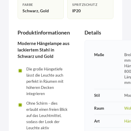
FARBE
SPRITZSCHUTZ
Schwarz, Gold
IP20
Produktinformationen
Details
Moderne Hängelampe aus
lackiertem Stahl in
Maße
Bre
Schwarz und Gold
mm 
Hän
Die große Hängetiefe
800
lässt die Leuchte auch
Län
perfekt in Räumen mit
mm
höheren Decken
integrieren
Stil
Mod
Ohne Schirm - dies
Raum
Wo
erlaubt einen freien Blick
auf das Leuchtmittel,
Art
Hän
sodass der Look der
Leuchte aktiv