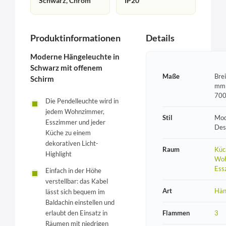
Schwarz, Chrom
IP20
Produktinformationen
Details
Moderne Hängeleuchte in
Schwarz mit offenem
Maße
Bre
Schirm
mm 
70
Die Pendelleuchte wird in
jedem Wohnzimmer,
Stil
Mod
Esszimmer und jeder
Des
Küche zu einem
dekorativen Licht-
Raum
Küc
Highlight
Woh
Ess
Einfach in der Höhe
verstellbar: das Kabel
Art
Hän
lässt sich bequem im
Baldachin einstellen und
Flammen
3
erlaubt den Einsatz in
Räumen mit niedrigen