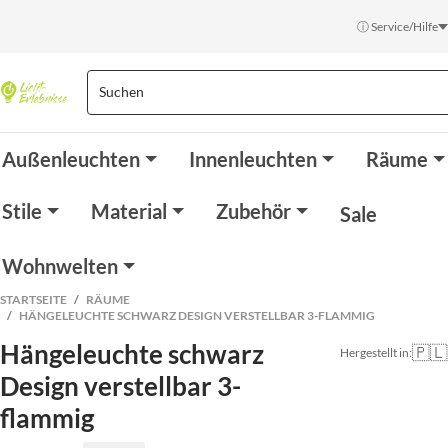
ⓘ Service/Hilfe
Außenleuchten
Innenleuchten
Räume
Stile
Material
Zubehör
Sale
Wohnwelten
STARTSEITE
RÄUME
HÄNGELEUCHTE SCHWARZ DESIGN VERSTELLBAR 3-FLAMMIG
Hängeleuchte schwarz
🇵🇱
Hergestellt in:
Design verstellbar 3-
flammig