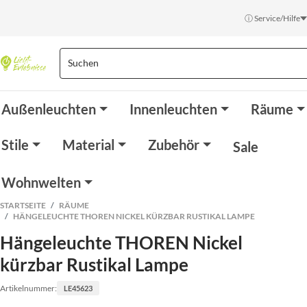
ⓘ Service/Hilfe
Außenleuchten
Innenleuchten
Räume
Stile
Material
Zubehör
Sale
Wohnwelten
STARTSEITE
RÄUME
HÄNGELEUCHTE THOREN NICKEL KÜRZBAR RUSTIKAL LAMPE
Hängeleuchte THOREN Nickel
kürzbar Rustikal Lampe
Artikelnummer:
LE45623