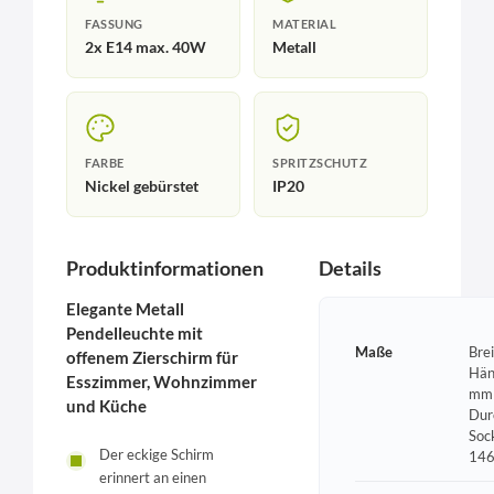
FASSUNG
MATERIAL
2x E14 max. 40W
Metall
FARBE
SPRITZSCHUTZ
Nickel gebürstet
IP20
Produktinformationen
Details
Elegante Metall
Pendelleuchte mit
Maße
Bre
offenem Zierschirm für
Hän
Esszimmer, Wohnzimmer
mm 
und Küche
Dur
Soc
Der eckige Schirm
14
erinnert an einen