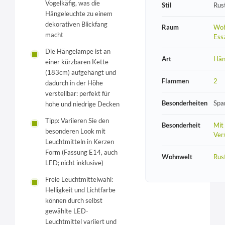
Vogelkäfig, was die
Stil
Rust
Hängeleuchte zu einem
dekorativen Blickfang
Raum
Woh
macht
Ess
Die Hängelampe ist an
Art
Hän
einer kürzbaren Kette
(183cm) aufgehängt und
Flammen
2
dadurch in der Höhe
verstellbar: perfekt für
Besonderheiten
Spa
hohe und niedrige Decken
Tipp: Variieren Sie den
Besonderheit
Mit
besonderen Look mit
Vers
Leuchtmitteln in Kerzen
Form (Fassung E14, auch
Wohnwelt
Rust
LED; nicht inklusive)
Freie Leuchtmittelwahl:
Helligkeit und Lichtfarbe
können durch selbst
gewählte LED-
Leuchtmittel variiert und