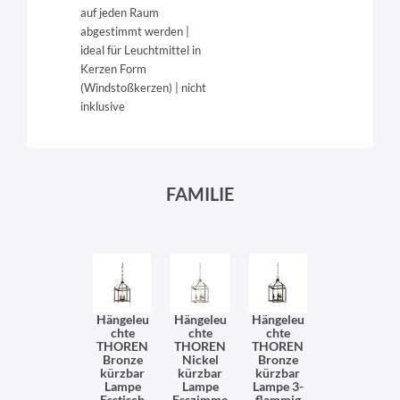
auf jeden Raum
abgestimmt werden |
ideal für Leuchtmittel in
Kerzen Form
(Windstoßkerzen) | nicht
inklusive
FAMILIE
Hängeleu
Hängeleu
Hängeleu
chte
chte
chte
THOREN
THOREN
THOREN
Bronze
Nickel
Bronze
kürzbar
kürzbar
kürzbar
Lampe
Lampe
Lampe 3-
Esstisch
Esszimme
flammig