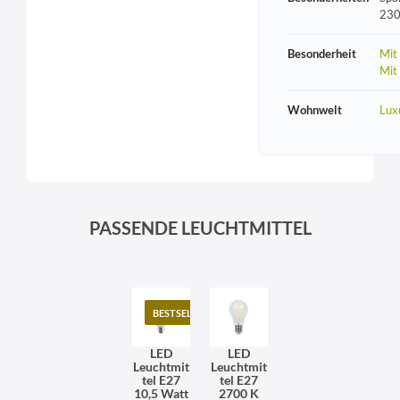
230
Besonderheit
Mit
Mit
Wohnwelt
Lux
PASSENDE LEUCHTMITTEL
BESTSELLER
LED
LED
Leuchtmit
Leuchtmit
tel E27
tel E27
10,5 Watt
2700 K