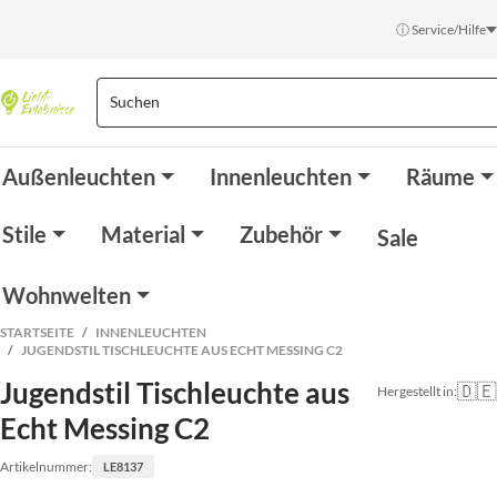
ⓘ Service/Hilfe
Außenleuchten
Innenleuchten
Räume
Stile
Material
Zubehör
Sale
Wohnwelten
STARTSEITE
INNENLEUCHTEN
JUGENDSTIL TISCHLEUCHTE AUS ECHT MESSING C2
Jugendstil Tischleuchte aus
🇩🇪
Hergestellt in:
Echt Messing C2
Artikelnummer:
LE8137