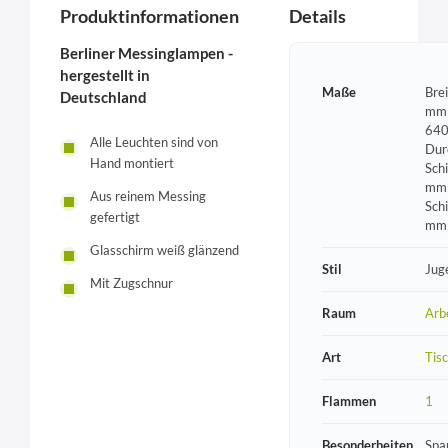
Produktinformationen
Details
Berliner Messinglampen -
hergestellt in
Maße
Bre
Deutschland
mm 
640
Alle Leuchten sind von
Dur
Hand montiert
Sch
mm 
Aus reinem Messing
Sch
gefertigt
mm
Glasschirm weiß glänzend
Stil
Jug
Mit Zugschnur
Raum
Arb
Art
Tis
Flammen
1
Besonderheiten
Spa