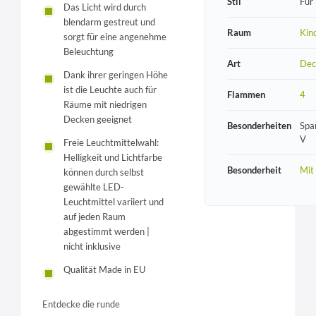
Stil
Für
Das Licht wird durch
blendarm gestreut und
Raum
Kin
sorgt für eine angenehme
Beleuchtung
Art
Dec
Dank ihrer geringen Höhe
ist die Leuchte auch für
Flammen
4
Räume mit niedrigen
Decken geeignet
Besonderheiten
Spa
V
Freie Leuchtmittelwahl:
Helligkeit und Lichtfarbe
Besonderheit
Mit
können durch selbst
gewählte LED-
Leuchtmittel variiert und
auf jeden Raum
abgestimmt werden |
nicht inklusive
Qualität Made in EU
Entdecke die runde