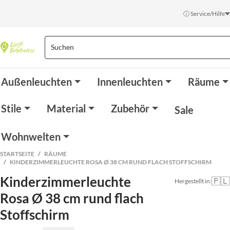
ⓘ Service/Hilfe
Außenleuchten
Innenleuchten
Räume
Stile
Material
Zubehör
Sale
Wohnwelten
STARTSEITE
RÄUME
KINDERZIMMERLEUCHTE ROSA Ø 38 CM RUND FLACH STOFFSCHIRM
Kinderzimmerleuchte
🇵🇱
Hergestellt in:
Rosa Ø 38 cm rund flach
Stoffschirm