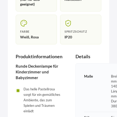
geeignet)
FARBE
SPRITZSCHUTZ
Weiß, Rosa
IP20
Produktinformationen
Details
Runde Deckenlampe für
Kinderzimmer und
Maße
Bre
Babyzimmer
mm 
140
Das helle Pastellrosa
Län
sorgt für ein gemütliches
mm 
Ambiente, das zum
Dur
Spielen und Träumen
38
einlädt