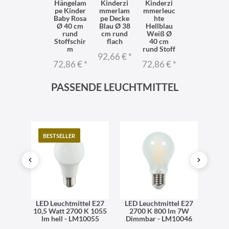
Hängelam
Kinderzi
Kinderzi
pe Kinder
mmerlam
mmerleuc
Baby Rosa
pe Decke
hte
Ø 40 cm
Blau Ø 38
Hellblau
rund
cm rund
Weiß Ø
Stoffschir
flach
40 cm
m
rund Stoff
92,66 €
*
72,86 €
*
72,86 €
*
PASSENDE LEUCHTMITTEL
BESTSELLER
TO
l E27
LED Leuchtmittel E27
LED Leuchtmittel E27
LED 
06 lm
10,5 Watt 2700 K 1055
2700 K 800 lm 7W
dimm
iß -
lm hell - LM10055
Dimmbar - LM10046
270