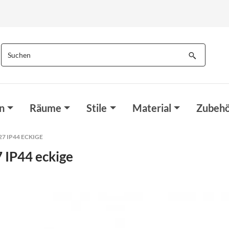
n
Räume
Stile
Material
Zubehö
7 IP44 ECKIGE
 IP44 eckige