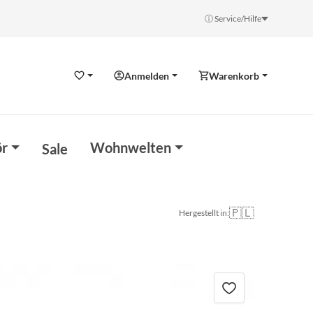
ⓘ Service/Hilfe
Anmelden
Warenkorb
Wunschzettel
r
Wohnwelten
Sale
🇵🇱
Hergestellt in: