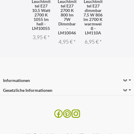
Leuchtmit
Leuchtmit
Leuchtmit
tel E27
tel E27
tel E27
10,5 Watt
2700 K
dimmbar
2700 K
800 lm
7,5 W 806
1055 lm
7W
lm 2700 K
hell -
Dimmbar
warmwei
LM10055
-
ß -
LM10046
LM110A
3,95 €
*
4,95 €
*
6,95 €
*
Informationen
Gesetzliche Informationen