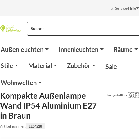
ⓘ Service/Hilfe
Außenleuchten
Innenleuchten
Räume
Stile
Material
Zubehör
Sale
Wohnwelten
Kompakte Außenlampe
🇬🇷
Hergestellt in:
Wand IP54 Aluminium E27
in Braun
Artikelnummer:
LE54228