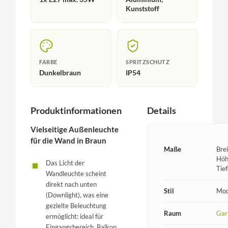
Kunststoff
FARBE
SPRITZSCHUTZ
Dunkelbraun
IP54
Produktinformationen
Details
Vielseitige Außenleuchte
für die Wand in Braun
Maße
Bre
Höh
Das Licht der
Tie
Wandleuchte scheint
direkt nach unten
Stil
Mod
(Downlight), was eine
gezielte Beleuchtung
Raum
Gar
ermöglicht: ideal für
Eingangsbereich, Balkon