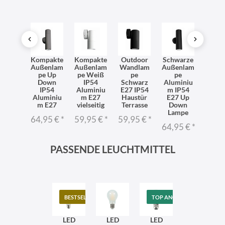
ndlam
Kompakte
Kompakte
Outdoor
Schwarze
Up D
pe
Außenlam
Außenlam
Wandlam
Außenlam
Wand
miniu
pe Up
pe Weiß
pe
pe
p
 in
Down
IP54
Schwarz
Aluminiu
Alum
ilber
IP54
Aluminiu
E27 IP54
m IP54
m W
P54
Aluminiu
m E27
Haustür
E27 Up
IP
dern
m E27
vielseitig
Terrasse
Down
Mod
lseitig
Lampe
vielse
64,95 €
*
59,95 €
*
59,95 €
*
95 €
*
64,95 €
*
64,9
PASSENDE LEUCHTMITTEL
BESTSELLER
TOP ANGEBOT
LED
LED
LED