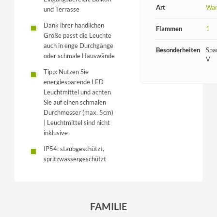
Art
Wan
und Terrasse
Dank ihrer handlichen
Flammen
1
Größe passt die Leuchte
auch in enge Durchgänge
Besonderheiten
Spa
oder schmale Hauswände
V
Tipp: Nutzen Sie
energiesparende LED
Leuchtmittel und achten
Sie auf einen schmalen
Durchmesser (max. 5cm)
| Leuchtmittel sind nicht
inklusive
IP54: staubgeschützt,
spritzwassergeschützt
FAMILIE