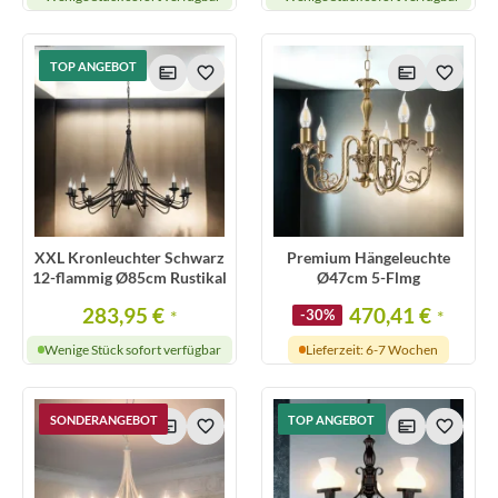
TOP ANGEBOT
XXL Kronleuchter Schwarz
Premium Hängeleuchte
12-flammig Ø85cm Rustikal
Ø47cm 5-Flmg
283,95 €
470,41 €
*
-30%
*
Wenige Stück sofort verfügbar
Lieferzeit: 6-7 Wochen
SONDERANGEBOT
TOP ANGEBOT