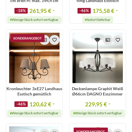
cm breit H: max. 144,4 cm
flmg Landhaus Esstisch
261,95 €
175,58 €
-18%
*
-46%
*
Wenige Stück sofort verfügbar
Sofort lieferbar
SONDERANGEBOT
Kronleuchter 3xE27 Landhaus
Deckenlampe Graphit Weiß
Esstisch gemütlich
Ø66cm DAGNO Esszimmer
120,62 €
229,95 €
-46%
*
*
Wenige Stück sofort verfügbar
Wenige Stück sofort verfügbar
SONDERANGEBOT