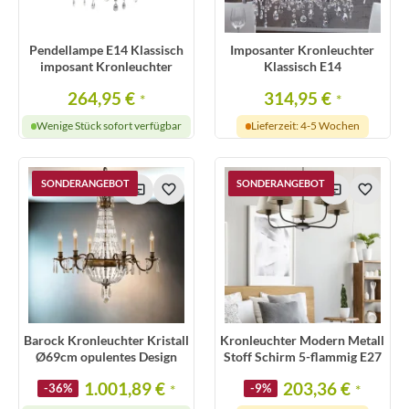
Pendellampe E14 Klassisch
Imposanter Kronleuchter
imposant Kronleuchter
Klassisch E14
264,95 €
314,95 €
*
*
Wenige Stück sofort verfügbar
Lieferzeit: 4-5 Wochen
SONDERANGEBOT
SONDERANGEBOT
Barock Kronleuchter Kristall
Kronleuchter Modern Metall
Ø69cm opulentes Design
Stoff Schirm 5-flammig E27
1.001,89 €
203,36 €
-36%
*
-9%
*