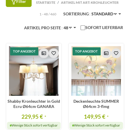
Filter
STARTSEITE
ARTIKEL MIT ART: KRONLEUCHTER
SORTIERUNG
STANDARD
1 - 48 / 460
SOFORT LIEFERBAR
ARTIKEL PRO SEITE
48
TOP ANGEBOT
TOP ANGEBOT
Shabby Kronleuchter in Gold
Deckenleuchte SUMMER
Ecru Ø64cm GANARA
Ø64cm 3-flmg
229,95 €
149,95 €
*
*
Wenige Stück sofort verfügbar
Wenige Stück sofort verfügbar