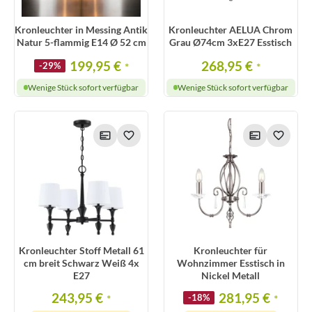
Kronleuchter in Messing Antik
Kronleuchter AELUA Chrom
Natur 5-flammig E14 Ø 52 cm
Grau Ø74cm 3xE27 Esstisch
199,95 €
268,95 €
-29%
*
*
Wenige Stück sofort verfügbar
Wenige Stück sofort verfügbar
Kronleuchter Stoff Metall 61
Kronleuchter für
cm breit Schwarz Weiß 4x
Wohnzimmer Esstisch in
E27
Nickel Metall
243,95 €
281,95 €
*
-18%
*