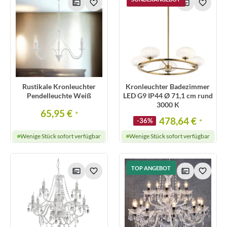
Rustikale Kronleuchter
Kronleuchter Badezimmer
Pendelleuchte Weiß
LED G9 IP44 Ø 71,1 cm rund
3000 K
65,95 €
*
478,64 €
-36%
*
Wenige Stück sofort verfügbar
Wenige Stück sofort verfügbar
TOP ANGEBOT