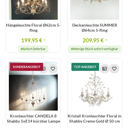
Hängeleuchte Floral Ø62cm 5-
Deckenleuchte SUMMER
flmg
Ø64cm 5-flmg
199,95 €
209,95 €
*
*
Sofort lieferbar
Wenige Stück sofort verfügbar
SONDERANGEBOT
TOP ANGEBOT
Kronleuchter CANDELA 8
Kristall Kronleuchter Floral in
Shabby 5xE14 kürzbar Lampe
Shabby Creme Gold Ø 50 cm