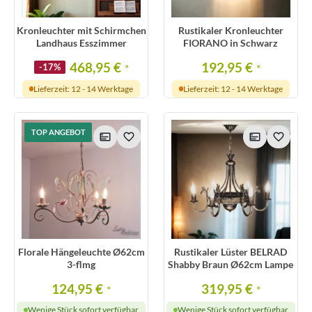
Kronleuchter mit Schirmchen
Rustikaler Kronleuchter
Landhaus Esszimmer
FIORANO in Schwarz
468,95 €
192,95 €
-17%
*
*
Lieferzeit: 12 - 14 Werktage
Lieferzeit: 12 - 14 Werktage
TOP ANGEBOT
Florale Hängeleuchte Ø62cm
Rustikaler Lüster BELRAD
3-flmg
Shabby Braun Ø62cm Lampe
124,95 €
319,95 €
*
*
Wenige Stück sofort verfügbar
Wenige Stück sofort verfügbar