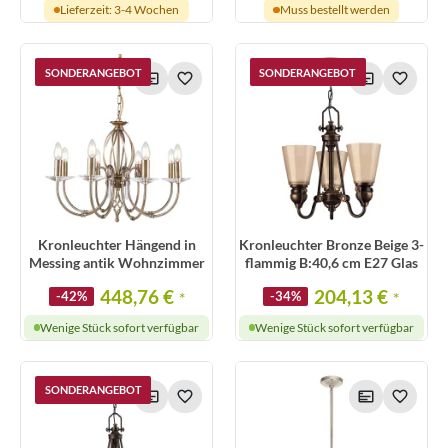
Lieferzeit: 3-4 Wochen
Muss bestellt werden
SONDERANGEBOT
SONDERANGEBOT
Kronleuchter Hängend in
Kronleuchter Bronze Beige 3-
Messing antik Wohnzimmer
flammig B:40,6 cm E27 Glas
448,76 €
204,13 €
-42%
*
-34%
*
Wenige Stück sofort verfügbar
Wenige Stück sofort verfügbar
SONDERANGEBOT