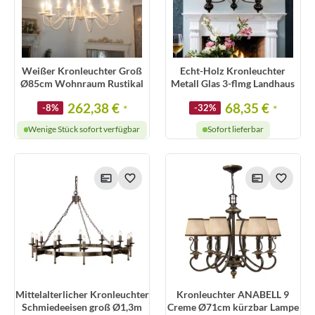
Weißer Kronleuchter Groß
Echt-Holz Kronleuchter
Ø85cm Wohnraum Rustikal
Metall Glas 3-flmg Landhaus
262,38 €
68,35 €
-8%
*
-32%
*
Wenige Stück sofort verfügbar
Sofort lieferbar
Mittelalterlicher Kronleuchter
Kronleuchter ANABELL 9
Schmiedeeisen groß Ø1,3m
Creme Ø71cm kürzbar Lampe