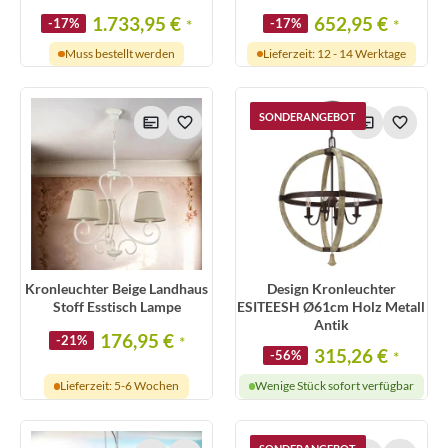
1.733,95 €
652,95 €
-17%
*
-17%
*
Muss bestellt werden
Lieferzeit: 12 - 14 Werktage
SONDERANGEBOT
Kronleuchter Beige Landhaus
Design Kronleuchter
Stoff Esstisch Lampe
ESITEESH Ø61cm Holz Metall
Antik
176,95 €
-21%
*
315,26 €
-56%
*
Lieferzeit: 5-6 Wochen
Wenige Stück sofort verfügbar