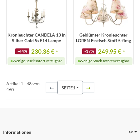
Kronleuchter CANDELA 13 in
Geblümter Kronleuchter
Silber Gold 5xE14 Lampe
LOREN Esstisch Stoff 5-flmg
230,36 €
249,95 €
-44%
*
-17%
*
Wenige Stück sofort verfügbar
Wenige Stück sofort verfügbar
Artikel 1 - 48 von
SEITE
1
460
Informationen