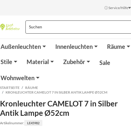
ⓘ Service/Hilfe
Außenleuchten
Innenleuchten
Räume
Stile
Material
Zubehör
Sale
Wohnwelten
STARTSEITE
RÄUME
KRONLEUCHTER CAMELOT 7 IN SILBER ANTIK LAMPE Ø52CM
Kronleuchter CAMELOT 7 in Silber
Antik Lampe Ø52cm
Artikelnummer:
LE45982