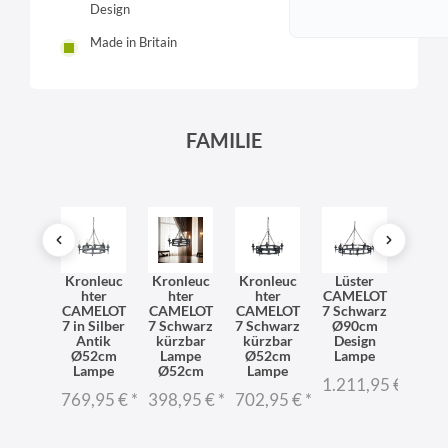
Design
Made in Britain
FAMILIE
dleuc
Kronleuc
Kronleuc
Kronleuc
Lüster
Lüst
hte
hter
hter
hter
CAMELOT
CAME
hwarz
CAMELOT
CAMELOT
CAMELOT
7 Schwarz
7 Sil
miede
7 in Silber
7 Schwarz
7 Schwarz
Ø90cm
Ant
isen
Antik
kürzbar
kürzbar
Design
Ø90
stikal
Ø52cm
Lampe
Ø52cm
Lampe
kürz
10 cm
Lampe
Ø52cm
Lampe
Lam
1.211,95 €
*
E14
769,95 €
*
398,95 €
*
702,95 €
*
1.30
9,95 €
*