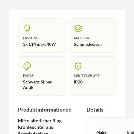
FASSUNG
MATERIAL
3x E14 max. 40W
Schmiedeeisen
FARBE
SPRITZSCHUTZ
Schwarz-Silber
IP20
Antik
Produktinformationen
Details
Mittelalterlicher Ring
Kronleuchter aus
Maße
Bre
Schmiedeeisen