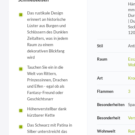
Hän
mm 
Das rustikale Design
Dur
erinnert an historische
| D
Lüster aus Burgen und
Soc
Schlössern des Dunklen
12
Zeitalters, was in jedem
Raum zu einem
Stil
Anti
dekorativen Blickfang
wird
Raum
Ess
Wo
Tauchen Sie ein in die
Welt von Rittern,
Art
Kro
Prinzessinnen, Drachen
und Elfen - egal ob als
Flammen
3
Fantasy-Freund oder
Geschichtsnarr
Besonderheiten
Spa
Höhenverstellbar dank
kürzbarer Kette
Besonderheit
Vers
Das Schwarz mit Patina in
Wohnwelt
Rust
Silber unterstreicht das