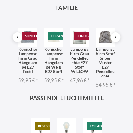
FAMILIE
SONDERANGEBOT
TOP ANGEBOT
SONDERANGEBOT
extil
Konischer
Konischer
Lampensc
Lampensc
Sto
pensc
Lampensc
Lampensc
hirm Grau
hirm Stoff
Lamp
irm
hirm Grau
hirm
Pendelleu
Silber
hi
gelam
Hängelam
Hängelam
chte E27
Muster
Häng
pe
pe E27
pe Weiß
Stoff
E27
pe für
äkelt
Textil
E27 Stoff
WILLOW
Pendelleu
gr
E27
chte
59,95 €
*
59,95 €
*
47,96 €
*
58,9
95 €
*
64,95 €
*
PASSENDE LEUCHTMITTEL
BESTSELLER
TOP ANGEBOT