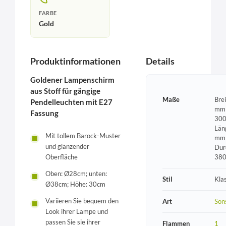
FARBE
Gold
Produktinformationen
Details
Goldener Lampenschirm
aus Stoff für gängige
Maße
Bre
Pendelleuchten mit E27
mm 
Fassung
300
Län
Mit tollem Barock-Muster
mm 
und glänzender
Dur
Oberfläche
38
Oben: Ø28cm; unten:
Stil
Kla
Ø38cm; Höhe: 30cm
Variieren Sie bequem den
Art
Son
Look ihrer Lampe und
passen Sie sie ihrer
Flammen
1