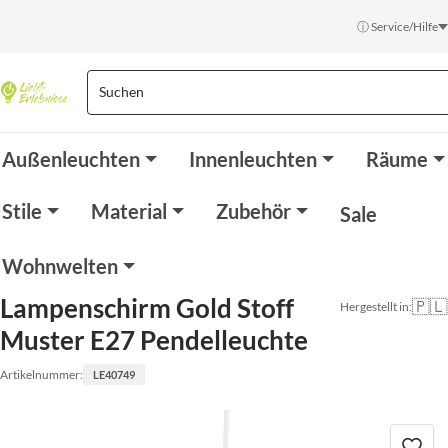
ⓘ Service/Hilfe
Außenleuchten
Innenleuchten
Räume
Stile
Material
Zubehör
Sale
Wohnwelten
Lampenschirm Gold Stoff
🇵🇱
Hergestellt in:
Muster E27 Pendelleuchte
Artikelnummer:
LE40749