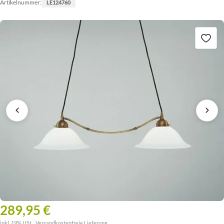
Artikelnummer:
LE124760
289,95 €
inkl. 19% USt. ,
Versandkostenfreie Lieferung