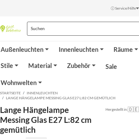
ⓘ Service/Hilfe
Außenleuchten
Innenleuchten
Räume
Stile
Material
Zubehör
Sale
Wohnwelten
STARTSEITE
INNENLEUCHTEN
LANGE HÄNGELAMPE MESSING GLAS E27 L:82 CM GEMÜTLICH
Lange Hängelampe
🇩🇪
Hergestellt in:
Messing Glas E27 L:82 cm
gemütlich