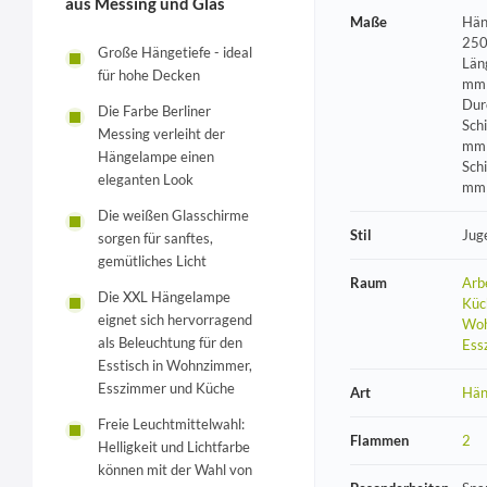
aus Messing und Glas
Maße
Hän
250
Große Hängetiefe - ideal
Län
für hohe Decken
mm 
Dur
Die Farbe Berliner
Sch
Messing verleiht der
mm 
Hängelampe einen
Sch
eleganten Look
mm
Die weißen Glasschirme
Stil
Jug
sorgen für sanftes,
gemütliches Licht
Raum
Arb
Die XXL Hängelampe
Küc
eignet sich hervorragend
Woh
als Beleuchtung für den
Ess
Esstisch in Wohnzimmer,
Esszimmer und Küche
Art
Hän
Freie Leuchtmittelwahl:
Flammen
2
Helligkeit und Lichtfarbe
können mit der Wahl von