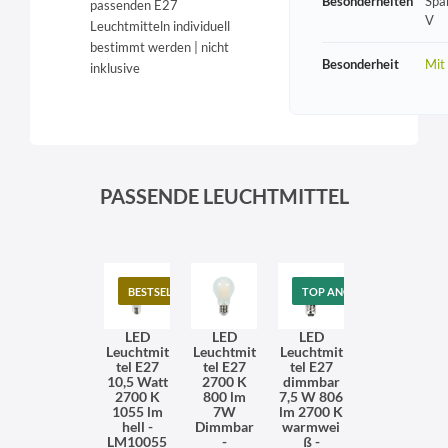
Besonderheiten
Spa
passenden E27
V
Leuchtmitteln individuell
bestimmt werden | nicht
Besonderheit
Mit
inklusive
PASSENDE LEUCHTMITTEL
BESTSELLER
TOP ANGEBOT
LED
LED
LED
Leuchtmit
Leuchtmit
Leuchtmit
tel E27
tel E27
tel E27
10,5 Watt
2700 K
dimmbar
2700 K
800 lm
7,5 W 806
1055 lm
7W
lm 2700 K
hell -
Dimmbar
warmwei
LM10055
-
ß -