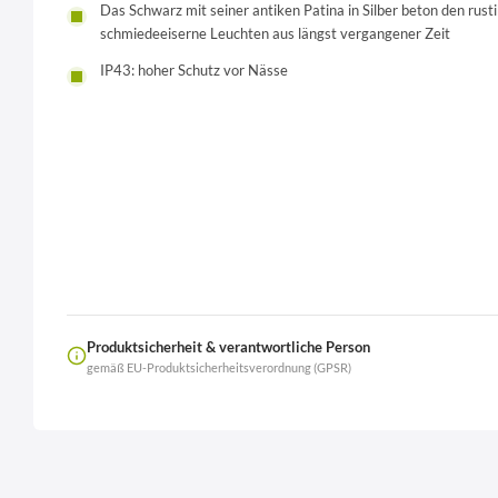
Das Schwarz mit seiner antiken Patina in Silber beton den rust
schmiedeeiserne Leuchten aus längst vergangener Zeit
IP43: hoher Schutz vor Nässe
Produktsicherheit & verantwortliche Person
gemäß EU-Produktsicherheitsverordnung (GPSR)
Name
LierOn GmbH
Anschrift