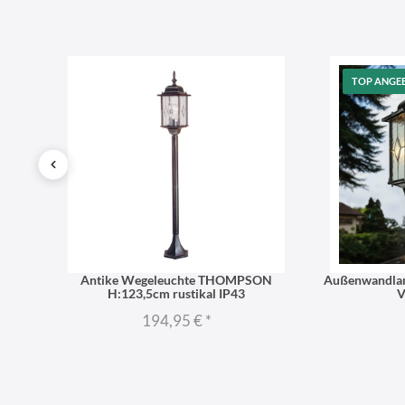
TOP ANGE
nglas
Antike Wegeleuchte THOMPSON
Außenwandlam
H:123,5cm rustikal IP43
V
194,95 €
*