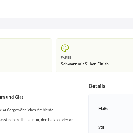
FARBE
Schwarz mit Silber-Finish
Details
um und Glas
Maße
ine außergewöhnliches Ambiente
asst neben die Haustür, den Balkon oder an
Stil