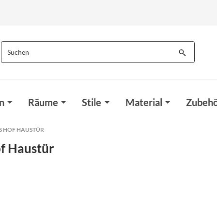
n
Räume
Stile
Material
Zubehö
S HOF HAUSTÜR
of Haustür