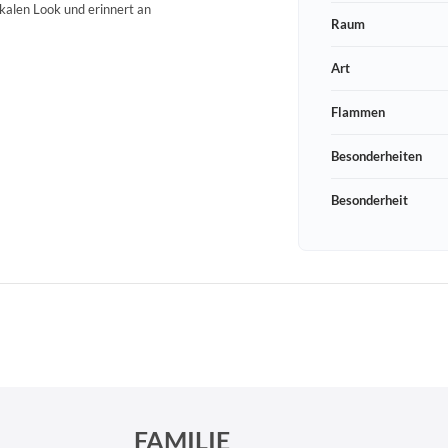
ikalen Look und erinnert an
Raum
Art
Flammen
Besonderheiten
Besonderheit
Schneeberger Str. 3
PLZ, Ort
09125 Sachsen Chemnitz
FAMILIE