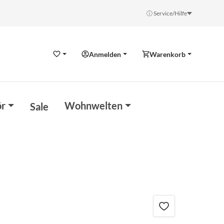
ⓘ Service/Hilfe
Anmelden
Warenkorb
Wunschzettel
r
Wohnwelten
Sale