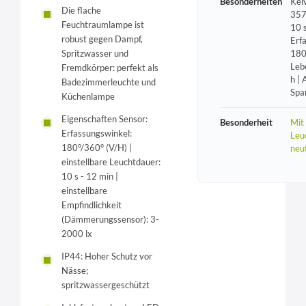
Besonderheiten
Kel
Die flache
357
Feuchtraumlampe ist
10 s
robust gegen Dampf,
Erf
Spritzwasser und
180
Leb
Fremdkörper: perfekt als
h | 
Badezimmerleuchte und
Spa
Küchenlampe
Eigenschaften Sensor:
Besonderheit
Mit
Erfassungswinkel:
Leu
180°/360° (V/H) |
neu
einstellbare Leuchtdauer:
10 s - 12 min |
einstellbare
Empfindlichkeit
(Dämmerungssensor): 3-
2000 lx
IP44: Hoher Schutz vor
Nässe;
spritzwassergeschützt