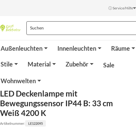
ⓘ Service/Hilfe
Außenleuchten
Innenleuchten
Räume
Stile
Material
Zubehör
Sale
Wohnwelten
LED Deckenlampe mit
Bewegungssensor IP44 B: 33 cm
Weiß 4200 K
Artikelnummer:
LE122095