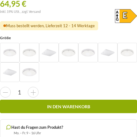
64,95 €
inkl. 19% USt. , zzgl.
Versand
A
ENER
E
(SKAL
G
Muss bestellt werden, Lieferzeit 12 - 14 Werktage
Größe
IN DEN WARENKORB
Hast du Fragen zum Produkt?
Mo. – Fr. 9 – 16 Uhr