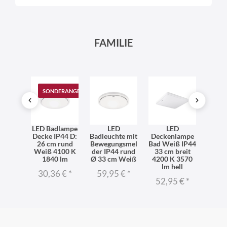
FAMILIE
SONDERANGEBOT
D
LED Badlampe
LED
LED
aumla
Decke IP44 D:
Badleuchte mit
Deckenlampe
Deck
en D:
26 cm rund
Bewegungsmel
Bad Weiß IP44
Bewe
rund
Weiß 4100 K
der IP44 rund
33 cm breit
der 
Weiß
1840 lm
Ø 33 cm Weiß
4200 K 3570
run
 K
lm hell
Weiß
30,36 €
*
59,95 €
*
5 €
*
52,95 €
*
51