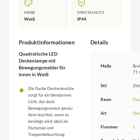
FARBE
SPRITZSCHUTZ
Weiß
IP44
Produktinformationen
Details
Quadratische LED
Deckenlampe mit
Maße
Bre
Bewegungsmelder für
71 
innen in Weiß
Stil
Zeit
Die flache Deckenleuchte
sorgt für ein blendarmes
Raum
Flur
Licht, das dank
Bewegungssensor genau
Art
Dec
dann leuchtet, wenn es
benötigt wird: ideal als
Flammen
1
Flurlampe und
Treppenbeleuchtung