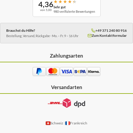
★
★
★
★
★
4,36
Sehr gut
von 5,00
980 verifizierte Bewertungen
Brauchst du Hilfe?
+49 371 240 80 916
Zum Kontaktformular
Bestellung, Versand, Rückgabe · Mo. – Fr. 9 – 16 Uhr
Zahlungsarten
Versandarten
Schweiz
Frankreich
|