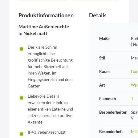
Produktinformationen
Details
Maritime Außenleuchte
in Nickel matt
Maße
Bre
| H
Der klare Schirm
ermöglicht eine
Stil
Mar
großflächige Beleuchtung
für mehr Sicherheit auf
Raum
Gar
ihren Wegen, im
Eingangsbereich und dem
Art
Wan
Garten
Liebevolle Details
Flammen
1
erwecken den Eindruck
einer antiken Laterne und
Besonderheiten
Spa
setzen überall dekorative
V
Akzente
Besonderheit
Mit
IP43: regengeschützt