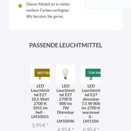
Dieses Modell ist in vielen
weitere Farben verfügbar.
Wir beraten Sie gerne.
PASSENDE LEUCHTMITTEL
BESTSELLER
TOP ANGEBOT
LED
LED
LED
Leuchtmit
Leuchtmit
Leuchtmit
tel E27
tel E27
tel E27
10,5 Watt
2700 K
dimmbar
2700 K
800 lm
7,5 W 806
1055 lm
7W
lm 2700 K
hell -
Dimmbar
warmwei
LM10055
-
ß -
LM10046
LM110A
3,95 €
*
4,95 €
*
6,95 €
*