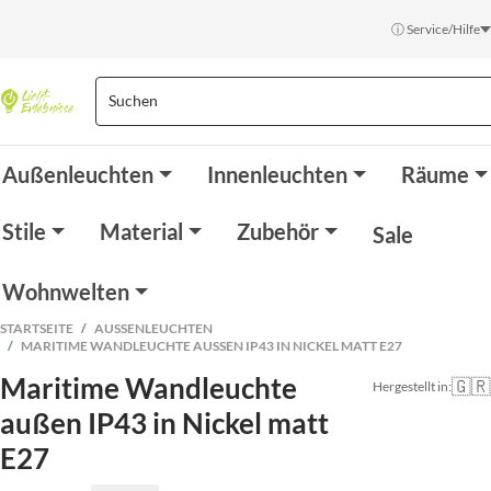
ⓘ Service/Hilfe
Außenleuchten
Innenleuchten
Räume
Stile
Material
Zubehör
Sale
Wohnwelten
STARTSEITE
AUSSENLEUCHTEN
MARITIME WANDLEUCHTE AUSSEN IP43 IN NICKEL MATT E27
Maritime Wandleuchte
🇬🇷
Hergestellt in:
außen IP43 in Nickel matt
E27