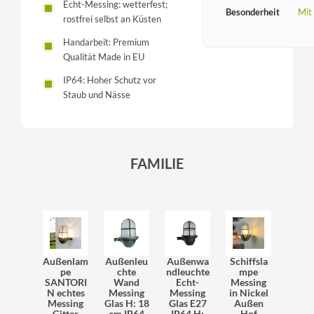
Echt-Messing: wetterfest;
Besonderheit
Mit
rostfrei selbst an Küsten
Handarbeit: Premium
Qualität Made in EU
IP64: Hoher Schutz vor
Staub und Nässe
FAMILIE
Außenlam
Außenleu
Außenwa
Schiffsla
pe
chte
ndleuchte
mpe
SANTORI
Wand
Echt-
Messing
N echtes
Messing
Messing
in Nickel
Messing
Glas H: 18
Glas E27
Außen
Gitter
cm IP64
IP64 H:
Hof