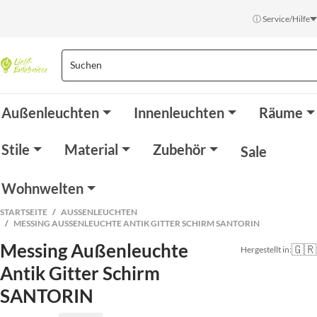
ⓘ Service/Hilfe
Außenleuchten
Innenleuchten
Räume
Stile
Material
Zubehör
Sale
Wohnwelten
STARTSEITE
AUSSENLEUCHTEN
MESSING AUSSENLEUCHTE ANTIK GITTER SCHIRM SANTORIN
Messing Außenleuchte
🇬🇷
Hergestellt in:
Antik Gitter Schirm
SANTORIN