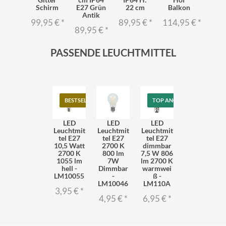
Schirm
E27 Grün
22 cm
Balkon
Antik
99,95 €
*
89,95 €
*
114,95 €
*
89,95 €
*
PASSENDE LEUCHTMITTEL
BESTSELLER
TOP ANGEBOT
LED
LED
LED
Leuchtmit
Leuchtmit
Leuchtmit
tel E27
tel E27
tel E27
10,5 Watt
2700 K
dimmbar
2700 K
800 lm
7,5 W 806
1055 lm
7W
lm 2700 K
hell -
Dimmbar
warmwei
LM10055
-
ß -
LM10046
LM110A
3,95 €
*
4,95 €
*
6,95 €
*