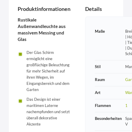
Produktinformationen
Details
Rustikale
Außenwandleuchte aus
Maße
Bre
massivem Messing und
| H
Glas
| T
| D
Der Glas Schirm
Sch
ermöglicht eine
großflächige Beleuchtung
Stil
Mar
für mehr Sicherheit auf
ihren Wegen, im
Raum
Gar
Eingangsbereich und dem
Garten
Art
Wan
Das Design ist einer
maritimen Laterne
Flammen
1
nachempfunden und setzt
überall dekorative
Besonderheiten
Spa
Akzente
V