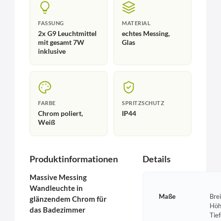
FASSUNG
MATERIAL
2x G9 Leuchtmittel
echtes Messing,
mit gesamt 7W
Glas
inklusive
FARBE
SPRITZSCHUTZ
Chrom poliert,
IP44
Weiß
Produktinformationen
Details
Massive Messing
Wandleuchte in
Maße
Bre
glänzendem Chrom für
Höh
das Badezimmer
Tie