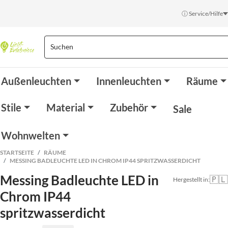
ⓘ Service/Hilfe
Außenleuchten
Innenleuchten
Räume
Stile
Material
Zubehör
Sale
Wohnwelten
STARTSEITE
RÄUME
MESSING BADLEUCHTE LED IN CHROM IP44 SPRITZWASSERDICHT
Messing Badleuchte LED in
🇵🇱
Hergestellt in:
Chrom IP44
spritzwasserdicht