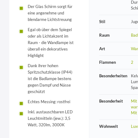
Dur
Der Glas Schirm sorgt für
Sch
eine angenehme und
blendarme Lichtstreuung
Stil
Jug
Egal ob über dem Spiegel
Raum
Bad
oder als Lichtakzent im
Raum - die Wandlampe ist
Art
Wan
überall ein dekoratives
Highlight
Flammen
2
Dank ihrer hohen
Spritzschutzklasse (IP44)
Besonderheiten
Kel
ist die Badlampe bestens
Lum
gegen Dampf und Nässe
Spa
geschützt
Besonderheit
Mit
Echtes Messing: rostfrei
war
Inkl. austauschbaren LED
Mit
Leuchtmitteln (jew.): 3,5
Watt, 320lm, 3000K
Wohnwelt
Lux