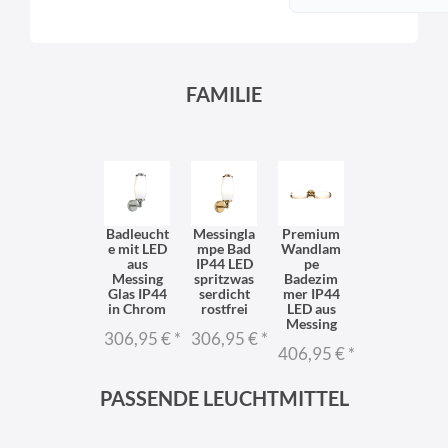
FAMILIE
Badleucht
Messingla
Premium
e mit LED
mpe Bad
Wandlam
aus
IP44 LED
pe
Messing
spritzwas
Badezim
Glas IP44
serdicht
mer IP44
in Chrom
rostfrei
LED aus
Messing
306,95 €
*
306,95 €
*
406,95 €
*
PASSENDE LEUCHTMITTEL