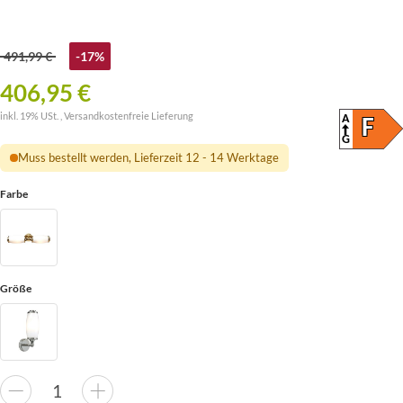
491,99 €
-17%
406,95 €
inkl. 19% USt. ,
Versandkostenfreie Lieferung
A
ENER
F
(SKAL
G
Muss bestellt werden, Lieferzeit 12 - 14 Werktage
Farbe
Größe