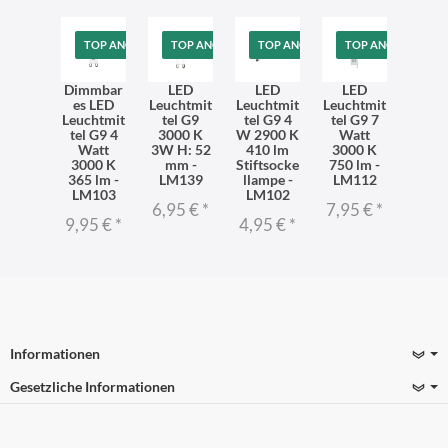
TOP ANGEBOT
TOP ANGEBOT
TOP ANGEBOT
TOP ANGEBOT
Dimmbar
LED
LED
LED
es LED
Leuchtmit
Leuchtmit
Leuchtmit
Leuchtmit
tel G9
tel G9 4
tel G9 7
tel G9 4
3000 K
W 2900 K
Watt
Watt
3W H: 52
410 lm
3000 K
3000 K
mm -
Stiftsocke
750 lm -
365 lm -
LM139
llampe -
LM112
LM103
LM102
6,95 €
*
7,95 €
*
9,95 €
*
4,95 €
*
Informationen
Gesetzliche Informationen