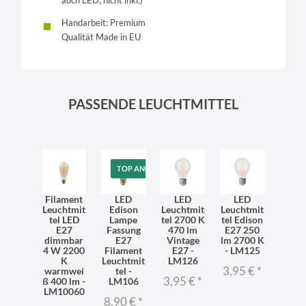
Handarbeit: Premium
Qualität Made in EU
PASSENDE LEUCHTMITTEL
TOP ANGEBOT
Filament
LED
LED
LED
Leuchtmit
Edison
Leuchtmit
Leuchtmit
tel LED
Lampe
tel 2700 K
tel Edison
E27
Fassung
470 lm
E27 250
dimmbar
E27
Vintage
lm 2700 K
4 W 2200
Filament
E27 -
- LM125
K
Leuchtmit
LM126
3,95 €
*
warmwei
tel -
3,95 €
*
ß 400 lm -
LM106
LM10060
8,90 €
*