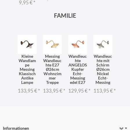
9,95 €
*
FAMILIE
Kleine
Messing
Wandleuc
Wandleuc
Wandlam
Wandleuc
hte
hte mit
pe
hte E27
ANGELOS
Schirm
Messing
Ø26cm
Kupfer
Ø26cm
Klassisch
Wohnzim
Echt-
Nickel
Antike
mer
Messing
Echt-
Lampe
Treppe
edel E27
Messing
133,95 €
*
133,95 €
*
129,95 €
*
113,95 €
*
Informationen