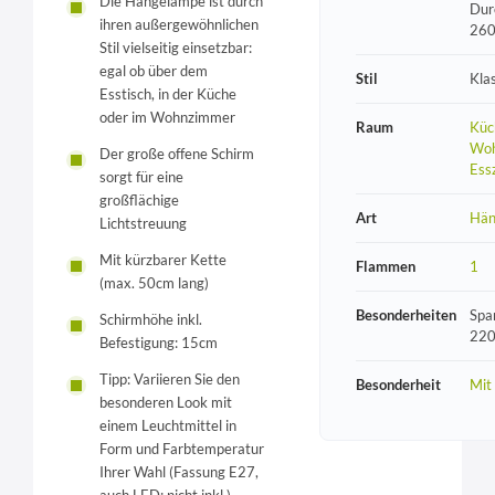
Die Hängelampe ist durch
Dur
ihren außergewöhnlichen
26
Stil vielseitig einsetzbar:
egal ob über dem
Stil
Kla
Esstisch, in der Küche
oder im Wohnzimmer
Raum
Küc
Woh
Der große offene Schirm
Ess
sorgt für eine
großflächige
Art
Hän
Lichtstreuung
Mit kürzbarer Kette
Flammen
1
(max. 50cm lang)
Besonderheiten
Spa
Schirmhöhe inkl.
220
Befestigung: 15cm
Tipp: Variieren Sie den
Besonderheit
Mit
besonderen Look mit
einem Leuchtmittel in
Form und Farbtemperatur
Ihrer Wahl (Fassung E27,
auch LED; nicht inkl.)