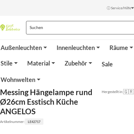
ⓘ Service/Hilfe
Außenleuchten
Innenleuchten
Räume
Stile
Material
Zubehör
Sale
Wohnwelten
Messing Hängelampe rund
🇬🇷
Hergestellt in:
Ø26cm Esstisch Küche
ANGELOS
Artikelnummer:
LE42717