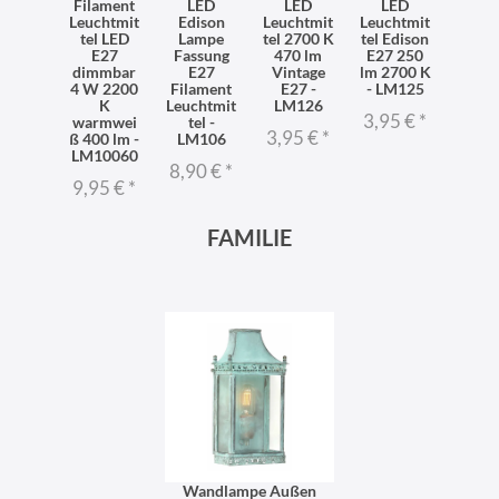
Filament
LED
LED
LED
Leuchtmit
Edison
Leuchtmit
Leuchtmit
tel LED
Lampe
tel 2700 K
tel Edison
E27
Fassung
470 lm
E27 250
dimmbar
E27
Vintage
lm 2700 K
4 W 2200
Filament
E27 -
- LM125
K
Leuchtmit
LM126
3,95 €
*
warmwei
tel -
3,95 €
*
ß 400 lm -
LM106
LM10060
8,90 €
*
9,95 €
*
FAMILIE
Wandlampe Außen