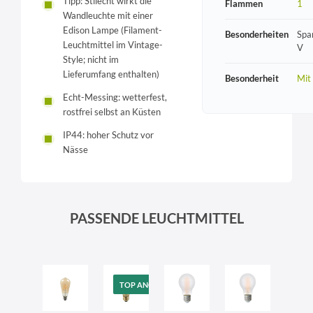
Tipp: Stilecht wirkt die
Flammen
1
Wandleuchte mit einer
Edison Lampe (Filament-
Besonderheiten
Spa
Leuchtmittel im Vintage-
V
Style; nicht im
Lieferumfang enthalten)
Besonderheit
Mit
Echt-Messing: wetterfest,
rostfrei selbst an Küsten
IP44: hoher Schutz vor
Nässe
PASSENDE LEUCHTMITTEL
TOP ANGEBOT