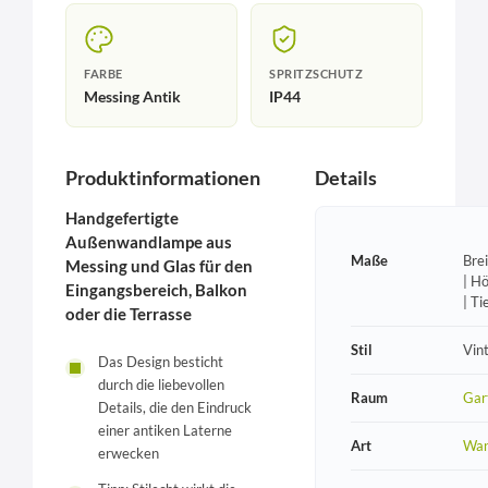
FARBE
SPRITZSCHUTZ
Messing Antik
IP44
Produktinformationen
Details
Handgefertigte
Außenwandlampe aus
Maße
Bre
Messing und Glas für den
| H
Eingangsbereich, Balkon
| T
oder die Terrasse
Stil
Vin
Das Design besticht
durch die liebevollen
Raum
Gar
Details, die den Eindruck
einer antiken Laterne
Art
Wan
erwecken