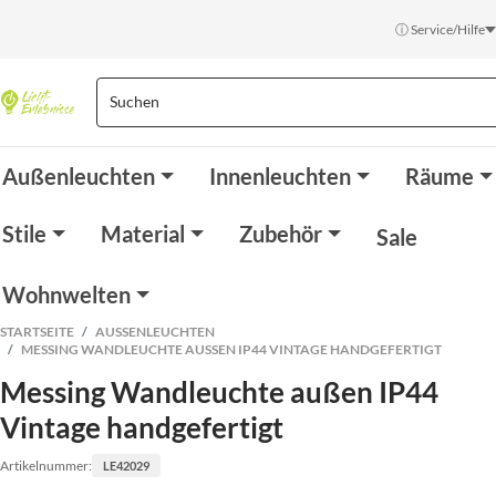
ⓘ Service/Hilfe
Außenleuchten
Innenleuchten
Räume
Stile
Material
Zubehör
Sale
Wohnwelten
STARTSEITE
AUSSENLEUCHTEN
MESSING WANDLEUCHTE AUSSEN IP44 VINTAGE HANDGEFERTIGT
Messing Wandleuchte außen IP44
Vintage handgefertigt
Artikelnummer:
LE42029