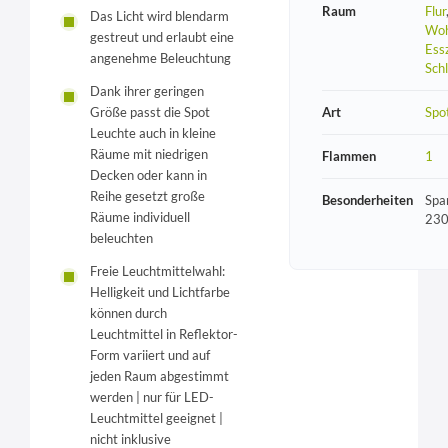
Raum
Flur
Das Licht wird blendarm
Woh
gestreut und erlaubt eine
Ess
angenehme Beleuchtung
Sch
Dank ihrer geringen
Art
Spo
Größe passt die Spot
Leuchte auch in kleine
Räume mit niedrigen
Flammen
1
Decken oder kann in
Reihe gesetzt große
Besonderheiten
Spa
Räume individuell
230
beleuchten
Freie Leuchtmittelwahl:
Helligkeit und Lichtfarbe
können durch
Leuchtmittel in Reflektor-
Form variiert und auf
jeden Raum abgestimmt
werden | nur für LED-
Leuchtmittel geeignet |
nicht inklusive