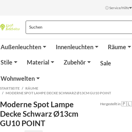
ⓘ Service/Hilfe
Außenleuchten
Innenleuchten
Räume
Stile
Material
Zubehör
Sale
Wohnwelten
STARTSEITE
RÄUME
MODERNE SPOT LAMPE DECKE SCHWARZ Ø13CM GU10 POINT
Moderne Spot Lampe
🇵🇱
Hergestellt in:
Decke Schwarz Ø13cm
GU10 POINT