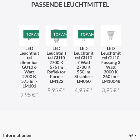
PASSENDE LEUCHTMITTEL
TOP ANGEBOT
TOP ANGEBOT
TOP ANGEBOT
LED
LED
LED
LED
Leuchtmit
Leuchtmit
Leuchtmit
Leuchtmit
tel
tel GU10
tel GU10
tel GU10
dimmbar
2700 K
7 Watt
Fassung 3
GU10 6
575 lm
2700 K
Watt
Watt
Reflektor
550 lm
3000 K
2700 K
Form -
Strahler -
260 lm -
575 lm -
LM122
LM050
LM10048
LM101
9,95 €
*
4,95 €
*
3,95 €
*
9,95 €
*
Informationen