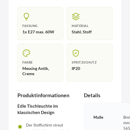
FASSUNG
MATERIAL
1x E27 max. 60W
Stahl, Stoff
FARBE
SPRITZSCHUTZ
Messing Antik,
IP20
Creme
Produktinformationen
Details
Edle Tischleuchte im
klassischen Design
Maße
Bre
mm 
Der Stoffschirm streut
565