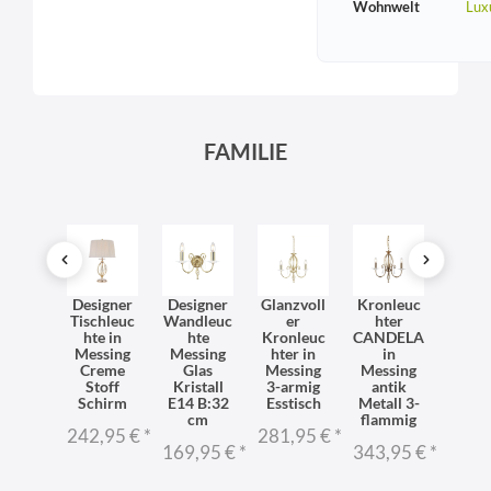
Wohnwelt
Lux
FAMILIE
httisc
Designer
Designer
Glanzvoll
Kronleuc
Kron
ampe
Tischleuc
Wandleuc
er
hter
hter 
 Stoff
hte in
hte
Kronleuc
CANDELA
Wohn
hirm
Messing
Messing
hter in
in
me
5cm in
Creme
Glas
Messing
Messing
Esstis
ckel
Stoff
Kristall
3-armig
antik
Nic
reme
Schirm
E14 B:32
Esstisch
Metall 3-
Met
cm
flammig
2,95 €
*
242,95 €
*
281,95 €
*
281,
169,95 €
*
343,95 €
*