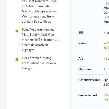
das Licht blendarm - ideal
Län
im Schlafzimmer als
mm 
Nachttischlampe oder im
Dur
Wohnzimmer und Büro
Sch
auf dem Beistelltisch
mm
Feine Verzierungen aus
Stil
Kla
Metall und Kristall Glas
machen die Tischlampe zu
Raum
Woh
einem dekorativen
Sch
Highlight
Der Farbton Messing
Art
Tis
antik betont das stilvolle
Design
Flammen
1
Besonderheiten
Spa
230
Besonderheit
Mit
Mit