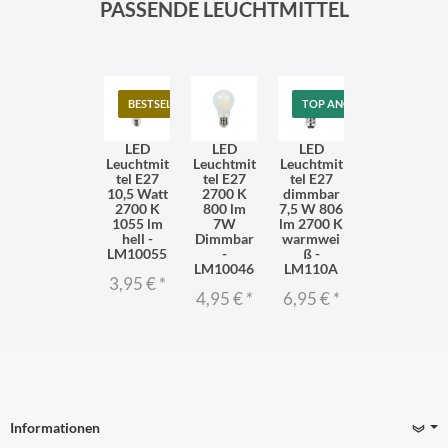
PASSENDE LEUCHTMITTEL
BESTSELLER
TOP ANGEBOT
LED
LED
LED
Leuchtmit
Leuchtmit
Leuchtmit
tel E27
tel E27
tel E27
10,5 Watt
2700 K
dimmbar
2700 K
800 lm
7,5 W 806
1055 lm
7W
lm 2700 K
hell -
Dimmbar
warmwei
LM10055
-
ß -
LM10046
LM110A
3,95 €
*
4,95 €
*
6,95 €
*
Informationen