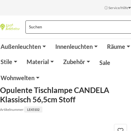
ⓘ Service/Hilfe
Außenleuchten
Innenleuchten
Räume
Stile
Material
Zubehör
Sale
Wohnwelten
Opulente Tischlampe CANDELA
Klassisch 56,5cm Stoff
Artikelnummer:
LE45102