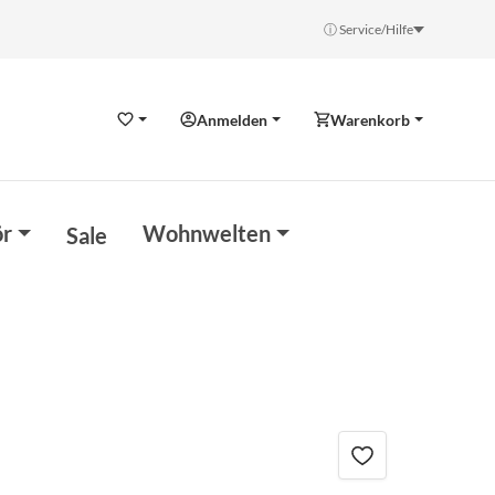
ⓘ Service/Hilfe
Anmelden
Warenkorb
Wunschzettel
r
Wohnwelten
Sale