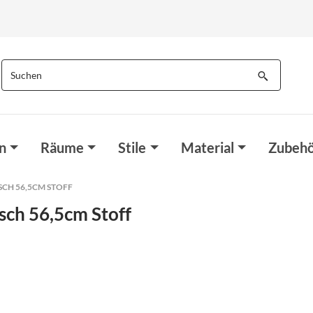
n
Räume
Stile
Material
Zubehö
CH 56,5CM STOFF
ch 56,5cm Stoff