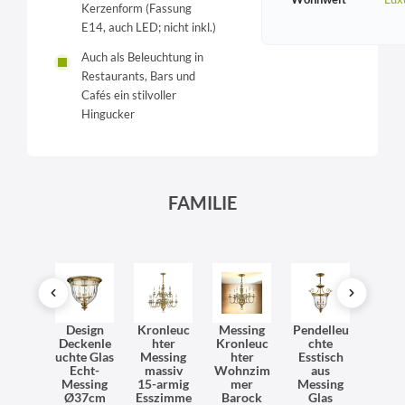
Kerzenform (Fassung
E14, auch LED; nicht inkl.)
Auch als Beleuchtung in
Restaurants, Bars und
Cafés ein stilvoller
Hingucker
FAMILIE
lvolle
Design
Kronleuc
Messing
Pendelleu
Pende
kenle
Deckenle
hter
Kronleuc
chte
ch
chte
uchte Glas
Messing
hter
Esstisch
Mess
ssing
Echt-
massiv
Wohnzim
aus
mas
las
Messing
15-armig
mer
Messing
Gl
hnzim
Ø37cm
Esszimme
Barock
Glas
Essz