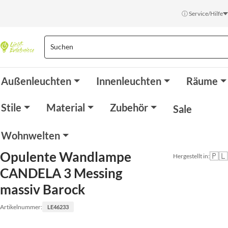
ⓘ Service/Hilfe
Außenleuchten
Innenleuchten
Räume
Stile
Material
Zubehör
Sale
Wohnwelten
Opulente Wandlampe
🇵🇱
Hergestellt in:
CANDELA 3 Messing
massiv Barock
Artikelnummer:
LE46233