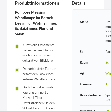
Produktinformationen
Details
Pompöse Messing
Wandlampe im Barock
Maße
Bre
Design für Wohnzimmer,
mm 
Schlafzimmer, Flur und
279
Salon
Tie
mm
Kunstvolle Ornamente
zieren die Leuchte und
Stil
Bar
machen sie zu einem
dekorativen Blickfang
Raum
Sch
Der gebürstete Farbton
Art
Wan
betont den Look eines
antiken Wandleuchters
Flammen
1
Die hohe und schmale
Fassung erinnert an
Besonderheiten
Spa
Kerzen | Tipp:
230
Unterstreichen Sie den
Stil mit Leuchtmitteln in
Wohnwelt
Lux