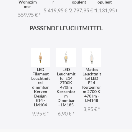
mer
Wohnzim
r
opulent
opulent
r Ba
mer
3,95 €
*
5.419,95 €
*
2.797,95 €
*
1.131,95 €
*
2.06
559,95 €
*
PASSENDE LEUCHTMITTEL
LED
LED
Mattes
Filament
Leuchtmit
Leuchtmit
Leuchtmit
tel E14
tel LED
tel
2700K
E14
dimmbar
470lm
Kerzenfor
Kerzen
Kerzenfor
m 2700 K
Design
m
470 lm -
E14 -
Dimmbar
LM148
LM104
- LM185
3,95 €
*
9,95 €
*
6,90 €
*