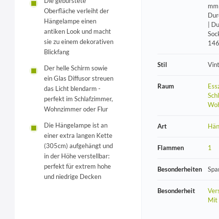
Die gebürstete
mm 
Oberfläche verleiht der
Dur
Hängelampe einen
| D
antiken Look und macht
Soc
sie zu einem dekorativen
14
Blickfang
Stil
Vin
Der helle Schirm sowie
ein Glas Diffusor streuen
Raum
Ess
das Licht blendarm -
Sch
perfekt im Schlafzimmer,
Wo
Wohnzimmer oder Flur
Die Hängelampe ist an
Art
Hän
einer extra langen Kette
(305cm) aufgehängt und
Flammen
1
in der Höhe verstellbar:
perfekt für extrem hohe
Besonderheiten
Spa
und niedrige Decken
Besonderheit
Vers
Mit