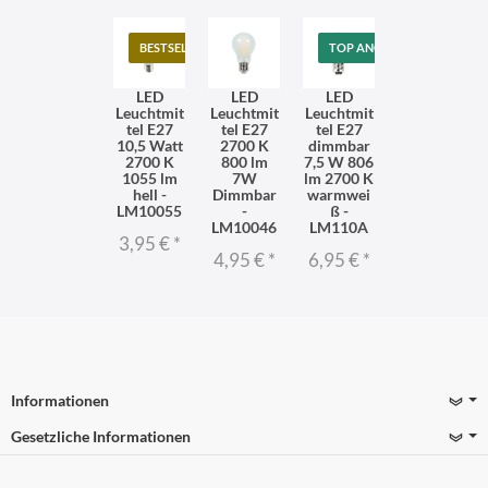
BESTSELLER
TOP ANGEBOT
LED
LED
LED
Leuchtmit
Leuchtmit
Leuchtmit
tel E27
tel E27
tel E27
10,5 Watt
2700 K
dimmbar
2700 K
800 lm
7,5 W 806
1055 lm
7W
lm 2700 K
hell -
Dimmbar
warmwei
LM10055
-
ß -
LM10046
LM110A
3,95 €
*
4,95 €
*
6,95 €
*
Informationen
Gesetzliche Informationen