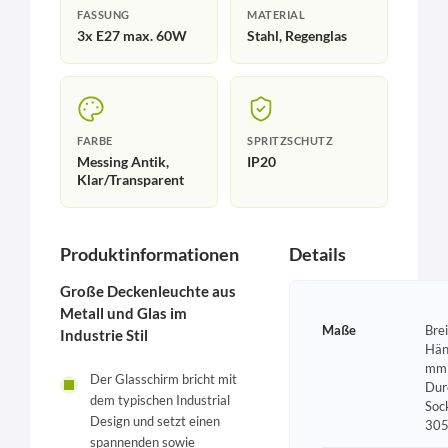
FASSUNG
MATERIAL
3x E27 max. 60W
Stahl, Regenglas
FARBE
SPRITZSCHUTZ
Messing Antik,
IP20
Klar/Transparent
Produktinformationen
Details
Große Deckenleuchte aus
Metall und Glas im
Maße
Bre
Industrie Stil
Hän
mm 
Der Glasschirm bricht mit
Dur
dem typischen Industrial
Soc
Design und setzt einen
30
spannenden sowie