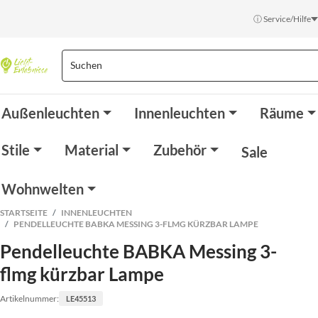
ⓘ Service/Hilfe
Außenleuchten
Innenleuchten
Räume
Stile
Material
Zubehör
Sale
Wohnwelten
STARTSEITE
INNENLEUCHTEN
PENDELLEUCHTE BABKA MESSING 3-FLMG KÜRZBAR LAMPE
Pendelleuchte BABKA Messing 3-
flmg kürzbar Lampe
Artikelnummer:
LE45513