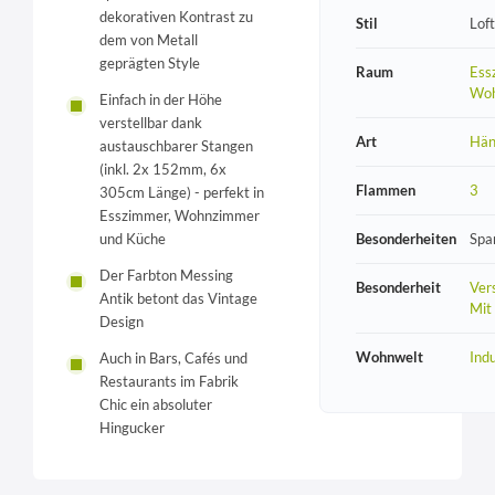
dekorativen Kontrast zu
Stil
Loft
dem von Metall
geprägten Style
Raum
Ess
Wo
Einfach in der Höhe
verstellbar dank
Art
Hän
austauschbarer Stangen
(inkl. 2x 152mm, 6x
Flammen
3
305cm Länge) - perfekt in
Esszimmer, Wohnzimmer
Besonderheiten
Spa
und Küche
Der Farbton Messing
Besonderheit
Vers
Antik betont das Vintage
Mit
Design
Wohnwelt
Indu
Auch in Bars, Cafés und
Restaurants im Fabrik
Chic ein absoluter
Hingucker