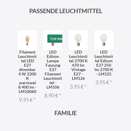
PASSENDE LEUCHTMITTEL
TOP ANGEBOT
Filament
LED
LED
LED
Leuchtmit
Edison
Leuchtmit
Leuchtmit
tel LED
Lampe
tel 2700 K
tel Edison
E27
Fassung
470 lm
E27 250
dimmbar
E27
Vintage
lm 2700 K
4 W 2200
Filament
E27 -
- LM125
K
Leuchtmit
LM126
3,95 €
*
warmwei
tel -
3,95 €
*
ß 400 lm -
LM106
LM10060
8,90 €
*
9,95 €
*
FAMILIE