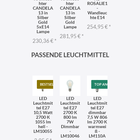
hter
hter
ROSALIE1
CANDELA
CANDELA
-
13 in
13 in
Wandleuc
Silber
Silber
hte E14
Gold
Gold
254,95 €
*
5xE14
Lampe
Lampe
281,95 €
*
230,36 €
*
PASSENDE LEUCHTMITTEL
BESTSELLER
TOP ANGEBOT
LED
LED
LED
Leuchtmit
Leuchtmit
Leuchtmit
tel E27
tel E27
tel E27
10,5 Watt
2700 K
dimmbar
2700 K
800 lm
7,5 W 806
1055 lm
7W
lm 2700 K
hell -
Dimmbar
warmwei
LM10055
-
ß -
LM10046
LM110A