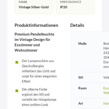
FARBE
SPRITZSCHUTZ
Vintage Silber-Gold
IP20
Produktinformationen
Details
Premium Pendelleuchte
im Vintage Design für
Maße
Bre
Esszimmer und
Hän
Wohnzimmer
243
304
Der Lampenschirm aus
Dur
Quecksilberglas
mm
reflektiert das Licht und
sorgt für einen eleganten
Stil
Vin
Effekt
Raum
Ess
Die silberne Farbe
Wo
ergänzt den Stil und
verleiht der Hängelampe
Art
Hän
einen antiken Look