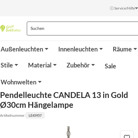
ⓘ Service/Hilfe
Außenleuchten
Innenleuchten
Räume
Stile
Material
Zubehör
Sale
Wohnwelten
Pendelleuchte CANDELA 13 in Gold
Ø30cm Hängelampe
Artikelnummer:
LE45957