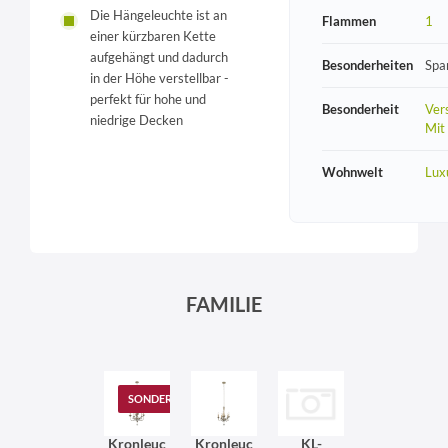
Die Hängeleuchte ist an
Flammen
1
einer kürzbaren Kette
aufgehängt und dadurch
Besonderheiten
Spa
in der Höhe verstellbar -
perfekt für hohe und
Besonderheit
Vers
niedrige Decken
Mit
Wohnwelt
Lux
FAMILIE
SONDERANGEBOT
Kronleuc
Kronleuc
KL-