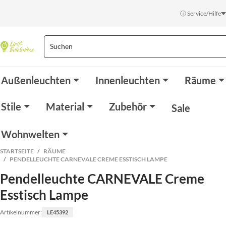
ⓘ Service/Hilfe
Außenleuchten
Innenleuchten
Räume
Stile
Material
Zubehör
Sale
Wohnwelten
STARTSEITE
RÄUME
PENDELLEUCHTE CARNEVALE CREME ESSTISCH LAMPE
Pendelleuchte CARNEVALE Creme
Esstisch Lampe
Artikelnummer:
LE45392