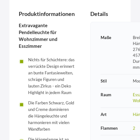
Produktinformationen
Details
Extravagante
Pendelleuchte für
Maße
Bre
Wohnzimmer und
Hän
Esszimmer
276
457
Nichts für Schüchtere: das
Dur
verrückte Design erinnert
mm
an bunte Fantasiewelten,
schräge Figuren und
Stil
Mod
lauten Zirkus - ein Deko
Highlight in jedem Raum
Raum
Ess
Wo
Die Farben Schwarz, Gold
und Creme dominieren
Art
Hän
die Hängeleuchte und
harmonieren mit vielen
Flammen
2
Wandfarben
Die Hängelampe ist an