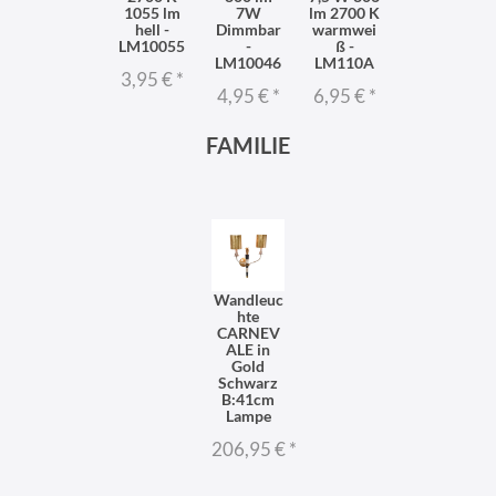
1055 lm
7W
lm 2700 K
hell -
Dimmbar
warmwei
LM10055
-
ß -
LM10046
LM110A
3,95 €
*
4,95 €
*
6,95 €
*
FAMILIE
Wandleuc
hte
CARNEV
ALE in
Gold
Schwarz
B:41cm
Lampe
206,95 €
*