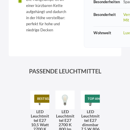
Besonderheiten
Spa
einer kürzbaren Kette
aufgehängt und dadurch
Besonderheit
Vers
in der Höhe verstellbar:
Mit
perfekt für hohe und
niedrige Decken
Wohnwelt
Lux
PASSENDE LEUCHTMITTEL
BESTSELLER
TOP ANGEBOT
LED
LED
LED
Leuchtmit
Leuchtmit
Leuchtmit
tel E27
tel E27
tel E27
10,5 Watt
2700 K
dimmbar
2700 K
800 lm
7,5 W 806