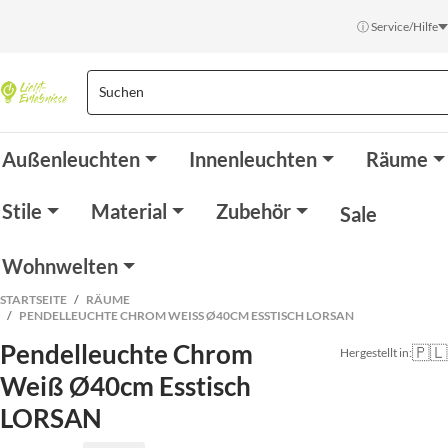
ⓘ Service/Hilfe
Außenleuchten
Innenleuchten
Räume
Stile
Material
Zubehör
Sale
Wohnwelten
STARTSEITE
RÄUME
PENDELLEUCHTE CHROM WEISS Ø40CM ESSTISCH LORSAN
Pendelleuchte Chrom
🇵🇱
Hergestellt in:
Weiß Ø40cm Esstisch
LORSAN