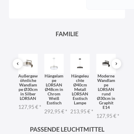
FAMILIE
dleuc
Außergew
Hängelam
Hängeleu
Moderne
Pende
 rund
öhnliche
pe
chte
Wandlam
chte
eiß
Wandlam
LORSAN
Ø40cm
pe
Grap
hrom
pe Ø30cm
Ø48cm in
Metall
LORSAN
Ø48
RSAN
in Silber
Chrom
LORSAN
rund
LOR
lur
LORSAN
Weiß
Esstisch
Ø30cm in
Lam
hnzim
Esstisch
Lampe
Graphit
127,95 €
*
292,
mer
E14
292,95 €
*
213,95 €
*
7,95 €
*
127,95 €
*
PASSENDE LEUCHTMITTEL