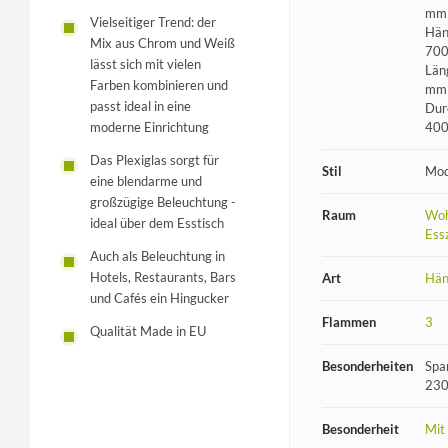
mm 
Vielseitiger Trend: der
Hän
Mix aus Chrom und Weiß
700
lässt sich mit vielen
Län
Farben kombinieren und
mm 
passt ideal in eine
Dur
moderne Einrichtung
40
Das Plexiglas sorgt für
Stil
Mod
eine blendarme und
großzügige Beleuchtung -
Raum
Woh
ideal über dem Esstisch
Ess
Auch als Beleuchtung in
Hotels, Restaurants, Bars
Art
Hän
und Cafés ein Hingucker
Flammen
3
Qualität Made in EU
Besonderheiten
Spa
230
Besonderheit
Mit