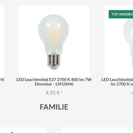
TOP ANGEBO
0 K
LED Leuchtmittel E27 2700 K 800 lm 7W
LED Leuchtmitte
Dimmbar - LM10046
lm 2700 K 
4,95 €
*
FAMILIE