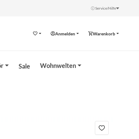
ⓘ Service/Hilfe
Anmelden
Warenkorb
Wunschzettel
r
Wohnwelten
Sale