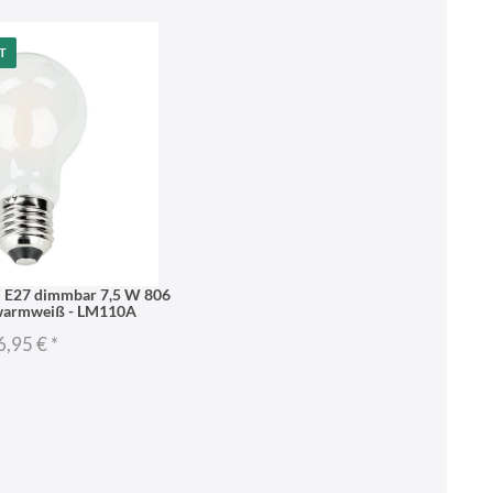
T
l E27 dimmbar 7,5 W 806
warmweiß - LM110A
6,95 €
*