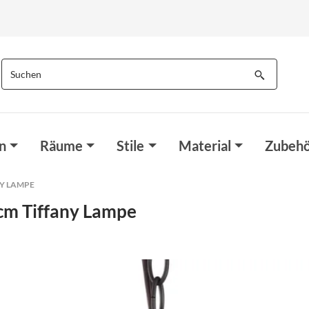
n
Räume
Stile
Material
Zubehö
NY LAMPE
cm Tiffany Lampe