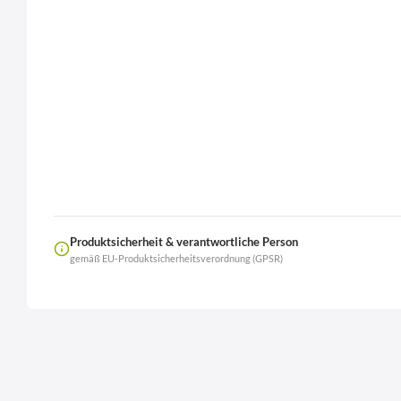
Produktsicherheit & verantwortliche Person
gemäß EU-Produktsicherheitsverordnung (GPSR)
Name
LierOn GmbH
Anschrift