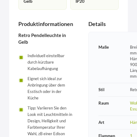
Gelb
IP20
Produktinformationen
Details
Retro Pendelleuchte in
Gelb
Maße
Brei
mm 
Individuell einstellbar
Hän
durch kürzbare
900
Kabelaufhängung
Län
mm
Eignet sich ideal zur
Anbringung über dem
Stil
Ret
Esstisch oder in der
Küche
Raum
Woh
Tipp: Variieren Sie den
Ess
Look mit Leuchtmitteln in
Design, Helligkeit und
Art
Hän
Farbtemperatur Ihrer
Wahl, zB einer Edison
Flammen
1