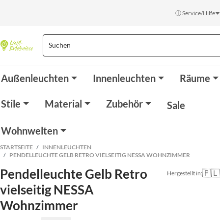
ⓘ Service/Hilfe
Außenleuchten
Innenleuchten
Räume
Stile
Material
Zubehör
Sale
Wohnwelten
STARTSEITE
INNENLEUCHTEN
PENDELLEUCHTE GELB RETRO VIELSEITIG NESSA WOHNZIMMER
Pendelleuchte Gelb Retro
🇵🇱
Hergestellt in:
vielseitig NESSA
Wohnzimmer