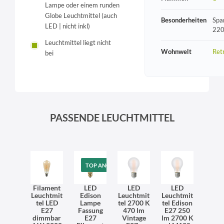
Lampe oder einem runden
Globe Leuchtmittel (auch
Besonderheiten
Spa
LED | nicht inkl)
220
Leuchtmittel liegt nicht
Wohnwelt
Ret
bei
PASSENDE LEUCHTMITTEL
TOP ANGEBOT
Filament
LED
LED
LED
Leuchtmit
Edison
Leuchtmit
Leuchtmit
tel LED
Lampe
tel 2700 K
tel Edison
E27
Fassung
470 lm
E27 250
dimmbar
E27
Vintage
lm 2700 K