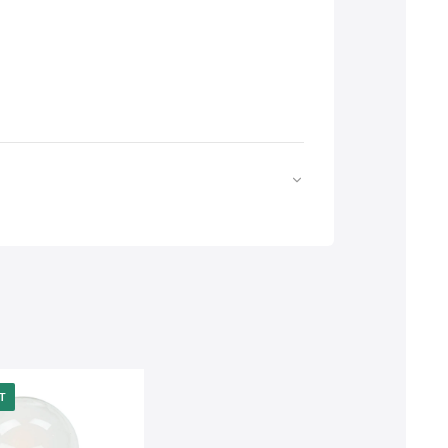
Web
https://www.licht-erlebnisse.de
T