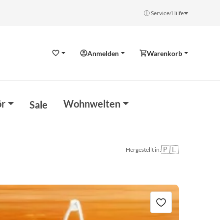
ⓘ Service/Hilfe
Anmelden
Warenkorb
Wunschzettel
r
Wohnwelten
Sale
🇵🇱
Hergestellt in: