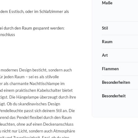
Maße
r dem Esstisch, oder im Schlafzimmer als
frei durch den Raum gespannt werden:
Stil
nschluss
Raum
Art
Flammen
r modernes Design besticht, sondern auch
r jeden Raum – sei es als stilvolle
Besonderheiten
er als charmante Nachttischlampe im
d einem praktischen Kabelschalter bietet
Besonderheit
nötigst. Die Hängelampe überzeugt durch ihre
nfügt. Ob du skandinavisches Design
ndelleuchte passt sich deinem Stil an. Die
ährend das Pendel flexibel durch den Raum
leuchten, ohne auf einen Deckenanschluss
u nicht nur Licht, sondern auch Atmosphäre
eit und Zuverlässigkeit. Egal, ob du eine