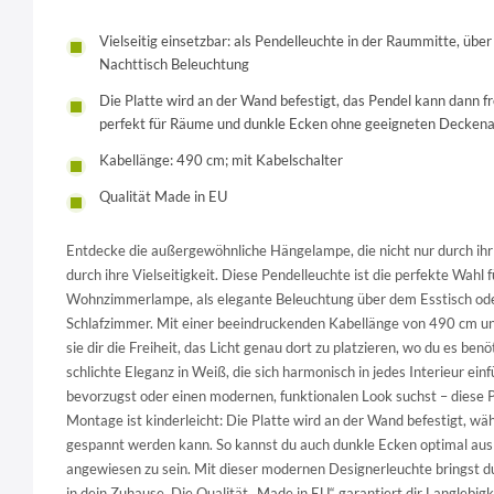
Vielseitig einsetzbar: als Pendelleuchte in der Raummitte, übe
Nachttisch Beleuchtung
Die Platte wird an der Wand befestigt, das Pendel kann dann 
perfekt für Räume und dunkle Ecken ohne geeigneten Deckena
Kabellänge: 490 cm; mit Kabelschalter
Qualität Made in EU
Entdecke die außergewöhnliche Hängelampe, die nicht nur durch ih
durch ihre Vielseitigkeit. Diese Pendelleuchte ist die perfekte Wahl fü
Wohnzimmerlampe, als elegante Beleuchtung über dem Esstisch od
Schlafzimmer. Mit einer beeindruckenden Kabellänge von 490 cm un
sie dir die Freiheit, das Licht genau dort zu platzieren, wo du es be
schlichte Eleganz in Weiß, die sich harmonisch in jedes Interieur ei
bevorzugst oder einen modernen, funktionalen Look suchst – diese Pe
Montage ist kinderleicht: Die Platte wird an der Wand befestigt, w
gespannt werden kann. So kannst du auch dunkle Ecken optimal aus
angewiesen zu sein. Mit dieser modernen Designerleuchte bringst d
in dein Zuhause. Die Qualität „Made in EU“ garantiert dir Langlebigk