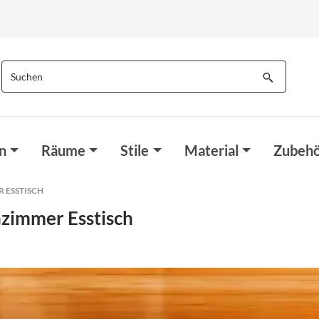
n
Räume
Stile
Material
Zubehö
ESSTISCH
zimmer Esstisch