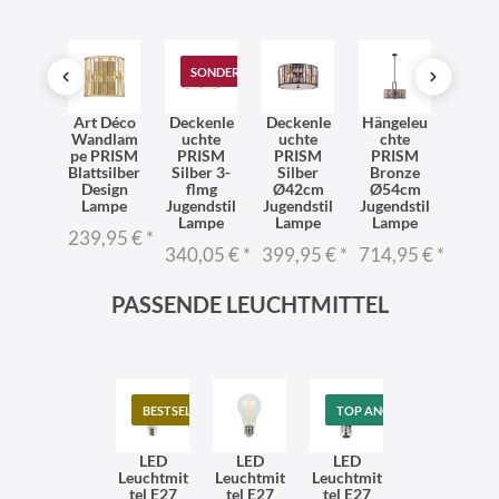
T
SONDERANGEBOT
ndlam
Art Déco
Deckenle
Deckenle
Hängeleu
Pende
PRISM
Wandlam
uchte
uchte
chte
ch
onze
pe PRISM
PRISM
PRISM
PRISM
PRI
 Déco
Blattsilber
Silber 3-
Silber
Bronze
Silb
endstil
Design
flmg
Ø42cm
Ø54cm
Ø54
ampe
Lampe
Jugendstil
Jugendstil
Jugendstil
Jugend
Lampe
Lampe
Lampe
Lam
1,95 €
*
239,95 €
*
340,05 €
*
399,95 €
*
714,95 €
*
652,
PASSENDE LEUCHTMITTEL
BESTSELLER
TOP ANGEBOT
LED
LED
LED
Leuchtmit
Leuchtmit
Leuchtmit
tel E27
tel E27
tel E27