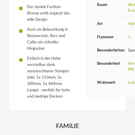
Raum
Woh
Der dunkle Farbton
Ess
Bronze antik ergänzt das
edle Design
Art
Hän
Auch als Beleuchtung in
Restaurants, Bars und
Flammen
1
Cafés ein stilvoller
Hingucker
Besonderheiten
Spa
Einfach in der Höhe
Besonderheit
Vers
verstellbar dank
Mit
austauschbarer Stangen
(inkl. 1x 150mm, 3x
Wohnwelt
Lux
300mm, 1x 460mm
Länge) - perfekt für hohe
und niedrige Decken
FAMILIE