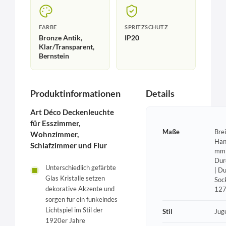
FARBE
SPRITZSCHUTZ
Bronze Antik,
IP20
Klar/Transparent,
Bernstein
Produktinformationen
Details
Art Déco Deckenleuchte
für Esszimmer,
Maße
Bre
Wohnzimmer,
Hän
Schlafzimmer und Flur
mm 
Dur
Unterschiedlich gefärbte
| D
Glas Kristalle setzen
Soc
dekorative Akzente und
12
sorgen für ein funkelndes
Lichtspiel im Stil der
Stil
Jug
1920er Jahre