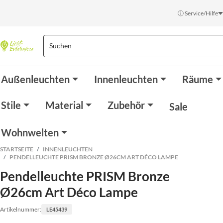
ⓘ Service/Hilfe
Außenleuchten
Innenleuchten
Räume
Stile
Material
Zubehör
Sale
Wohnwelten
STARTSEITE
INNENLEUCHTEN
PENDELLEUCHTE PRISM BRONZE Ø26CM ART DÉCO LAMPE
Pendelleuchte PRISM Bronze
Ø26cm Art Déco Lampe
Artikelnummer:
LE45439