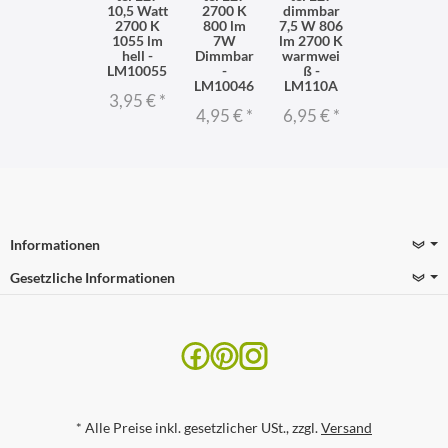
10,5 Watt
2700 K
dimmbar
2700 K
800 lm
7,5 W 806
1055 lm
7W
lm 2700 K
hell -
Dimmbar
warmwei
LM10055
-
ß -
LM10046
LM110A
3,95 €
*
4,95 €
*
6,95 €
*
Informationen
Gesetzliche Informationen
*
Alle Preise inkl. gesetzlicher USt., zzgl.
Versand